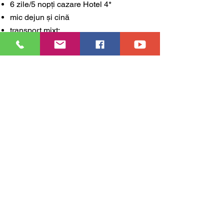
6 zile/5 nopți cazare Hotel 4*
mic dejun și cină
transport mixt:
avion și autocar 3*
580 €
Vezi oferta