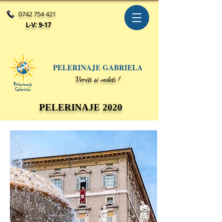
0742 754 421
L-V: 9-17
PELERINAJE GABRIELA
V
eniți și vedeți !
PELERINAJE 2020