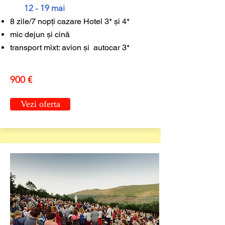
12 - 19 mai
8 zile/7 nopți cazare Hotel 3* și 4*
mic dejun și cină
transport mixt:
avion și autocar 3*
900 €
Vezi oferta