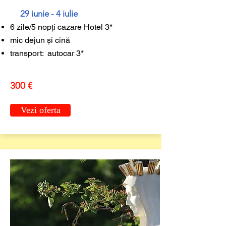
29 iunie - 4 iulie
6 zile/5 nopți cazare Hotel 3*
mic dejun și cină
transport: autocar 3*
300 €
Vezi oferta