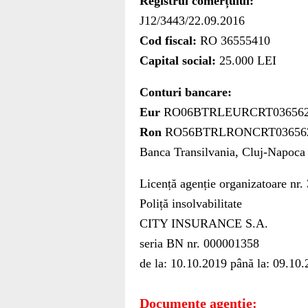
Registrul comerțului:
J12/3443/22.09.2016
Cod fiscal:
RO 36555410
Capital social:
25.000 LEI
Conturi bancare:
Eur
RO06BTRLEURCRT036562
Ron
RO56BTRLRONCRT03656
Banca Transilvania, Cluj-Napoca
Licență agenție organizatoare nr.
Poliță insolvabilitate
CITY INSURANCE S.A.
seria BN nr. 000001358
de la: 10.10.2019 până la: 09.10
Documente agenție: