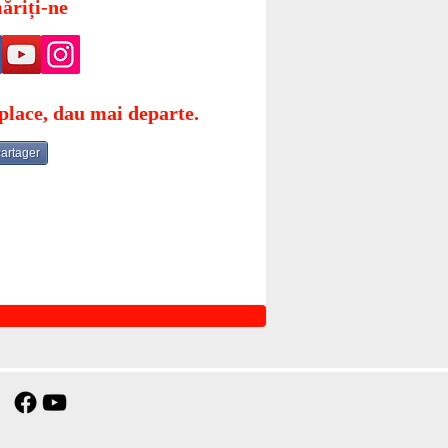
ăriți-ne
place, dau mai departe.
artager