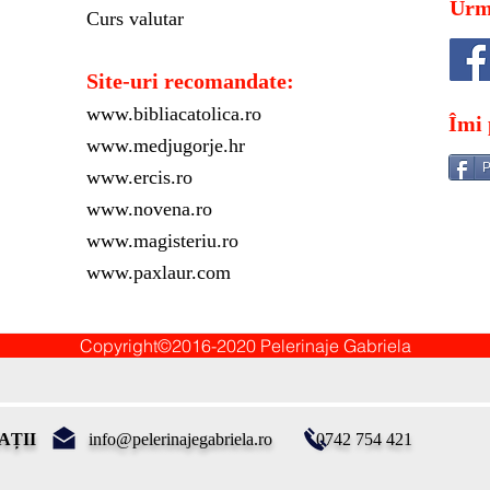
Urm
Curs valutar
Site-uri recomandate:
www.bibliacatolica.ro
Îmi 
www.medjugorje.hr
P
www.ercis.ro
www.novena.ro
www.magisteriu.ro
www.paxlaur.com
Copyright©2016-2020 Pelerinaje Gabriela
AȚII
info@pelerinajegabriela.ro
0742 754 421