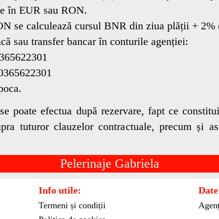
ace în EUR sau RON.
ON se calculează cursul BNR din ziua plății + 2% (i
 sau transfer bancar în conturile agenției:
365622301
365622301
poca.
 se poate efectua după rezervare, fapt ce constit
a tuturor clauzelor contractuale, precum și asu
Pelerinaje Gabriela
Info utile:
Date
Termeni și condiții
Agenț