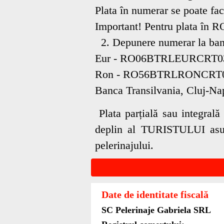
Plata în numerar se poate f
Important! Pentru plata în R
2. Depunere numerar la bancă
Eur - RO06BTRLEURCRT0
Ron - RO56BTRLRONCRT0
Banca Transilvania, Cluj-Na
Plata parțială sau integrală
deplin al TURISTULUI asupr
pelerinajului.
Date de identitate fiscală
SC Pelerinaje Gabriela SRL