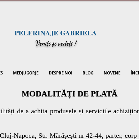
PELERINAJE GABRIELA
V
eniți și vedeți !
ES
MEDJUGORJE
DESPRE NOI
BLOG
NOVENE
ÎNC
MODALITĂȚI DE PLATĂ
tăți de a achita produsele și serviciile achizițion
Cluj-Napoca, Str. Mărășești nr 42-44, parter, corp I