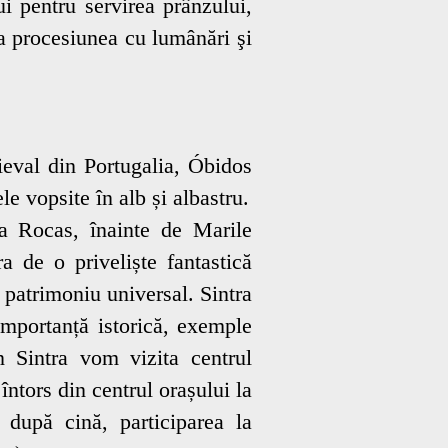
i pentru servirea prânzului,
la procesiunea cu lumânări şi
eval din Portugalia, Óbidos
ele vopsite în alb și albastru.
da Rocas, înainte de Marile
 de o priveliște fantastică
patrimoniu universal. Sintra
importanță istorică, exemple
În Sintra vom vizita centrul
întors din centrul orașului la
 după cină, participarea la