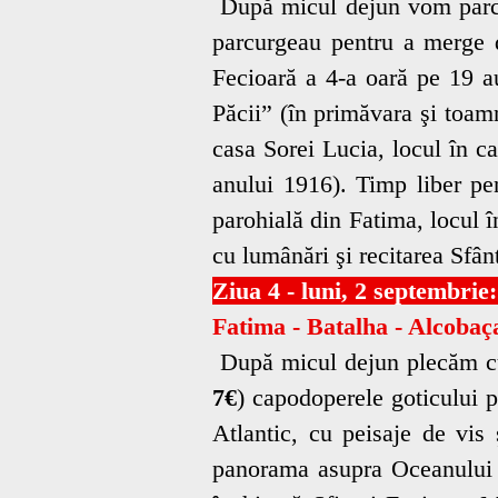
După micul dejun vom parcur
parcurgeau pentru a merge d
Fecioară a 4-a oară pe 19 au
Păcii” (în primăvara şi toamn
casa Sorei Lucia, locul în ca
anului 1916). Timp liber pe
parohială din Fatima, locul î
cu lumânări şi recitarea Sfân
Ziua 4 - luni, 2 septembrie
Fatima - Batalha - Alcobaç
După micul dejun plecăm cu 
7€
) capodoperele goticului 
Atlantic, cu peisaje de vis
panorama asupra Oceanului At