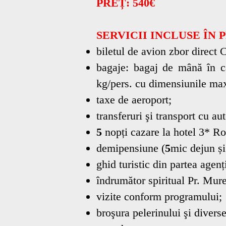
PREȚ: 540€
SERVICII INCLUSE ÎN 
biletul de avion zbor direc
bagaje: bagaj de mână în 
kg/pers. cu dimensiunile m
taxe de aeroport;
transferuri şi transport cu a
5
nopți cazare la hotel 3* R
demipensiune (
5
mic dejun ș
ghid turistic din partea agen
îndrumător spiritual Pr. Mur
vizite conform programului;
broşura pelerinului şi diverse