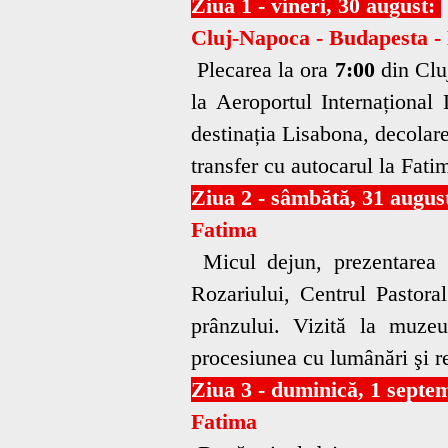
Ziua 1 - vineri, 30 august:
Cluj-Napoca - Budapesta -
Plecarea la ora
7:00
din Cluj
la Aeroportul Internațional
destinația Lisabona, decolar
transfer cu autocarul la Fati
Ziua 2 - sâmbătă, 31 augus
Fatima
Micul dejun, prezentarea S
Rozariului, Centrul Pastoral
prânzului. Vizită la muze
procesiunea cu lumânări şi r
Ziua 3 - duminică, 1 septe
Fatima