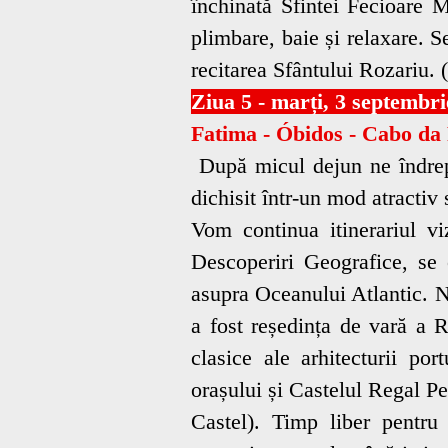
închinată Sfintei Fecioare 
plimbare, baie și relaxare. S
recitarea Sfântului Rozariu. 
Ziua 5 - marți, 3 septembr
Fatima - Óbidos - Cabo da 
După micul dejun ne îndrep
dichisit într-un mod atractiv 
Vom continua itinerariul v
Descoperiri Geografice, se 
asupra Oceanului Atlantic. 
a fost reședința de vară a 
clasice ale arhitecturii po
orașului și Castelul Regal Pe
Castel). Timp liber pentru 