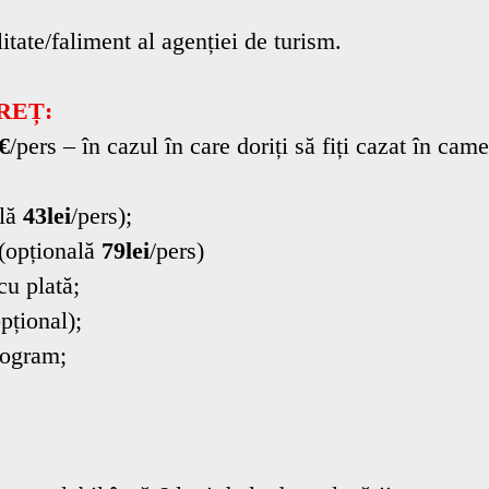
itate/faliment al agenției de turism.
REȚ:
€
/pers – în cazul în care doriți să fiți cazat în came
ală
43lei
/pers);
 (opțională
79lei
/pers)
cu plată;
opțional);
program;