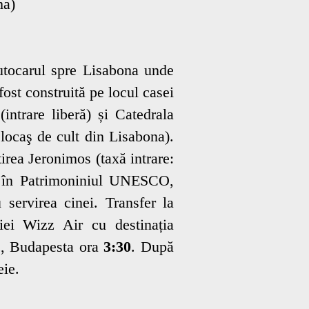
ma)
utocarul spre Lisabona unde
fost construită pe locul casei
ntrare liberă) și Catedrala
locaş de cult din Lisabona).
rea Jeronimos (taxă intrare:
is în Patrimoniniul UNESCO,
servirea cinei. Transfer la
iei Wizz Air cu destinația
nc, Budapesta ora
3:30
. După
eie.