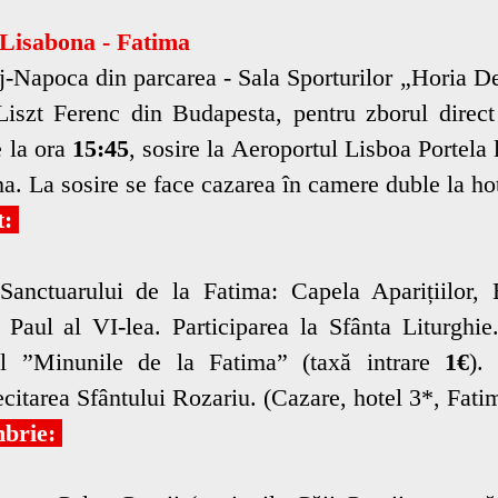
 Lisabona - Fatima
-Napoca din parcarea - Sala Sporturilor „Horia De
 Liszt Ferenc din Budapesta, pentru zborul dire
e la ora
15:45
, sosire la Aeroportul Lisboa Portela
ma. La sosire se face cazarea în camere duble la ho
t:
anctuarului de la Fatima: Capela Aparițiilor,
 Paul al VI-lea. Participarea la Sfânta Liturghie
ul ”Minunile de la Fatima” (taxă intrare
1€
).
ecitarea Sfântului Rozariu. (Cazare, hotel 3*, Fati
mbrie: