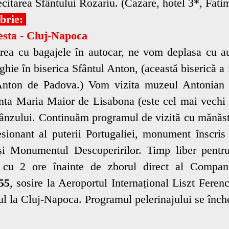
ecitarea Sfântului Rozariu. (Cazare, hotel 3*, Fati
mbrie:
esta - Cluj-Napoca
ea cu bagajele în autocar, ne vom deplasa cu a
ghie în biserica Sfântul Anton, (această biserică a 
Anton de Padova.) Vom vizita muzeul Antonian (i
anta Maria Maior de Lisabona (este cel mai vechi 
rânzului. Continuăm programul de vizită cu mănăsti
esionant al puterii Portugaliei, monument înscr
 Monumentul Descoperirilor. Timp liber pentru 
, cu 2 ore înainte de zborul direct al Compan
55
, sosire la Aeroportul Internațional Liszt Fere
rul la Cluj-Napoca. Programul pelerinajului se înch