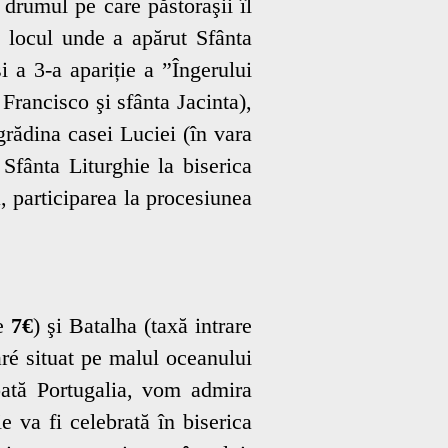
drumul pe care păstoraşii îl
 locul unde a apărut Sfânta
 a 3-a apariție a ”Îngerului
Francisco şi sfânta Jacinta),
grădina casei Luciei (în vara
Sfânta Liturghie la biserica
ă, participarea la procesiunea
re
7€
) şi Batalha (taxă intrare
ré situat pe malul oceanului
toată Portugalia, vom admira
 va fi celebrată în biserica