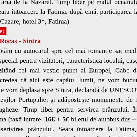
Maria de la Nazaret. Timp liber pe malul oceanulu
eara întoarcere la Fatima, după cină, participarea 
(Cazare, hotel 3*, Fatima)
ie:
Rocas - Sintra
tăm cu autocarul spre cel mai romantic sat medi
special pentru vizitatori, caracteristica locului, cas
izitând cel mai vestic punct al Europei, Cabo 
credea că aici este capătul lumii, ne vom bucura
Ne vom deplasa spre Sintra, declarată de UNESCO 
Regilor Portugaliei și adăpostește monumente de 
rtugheze. Timp liber pentru servirea prânzului. 
na (taxă intrare:
16€
+
5€
biletul de autobus dus – 
serivirea prânzului. Seara întoarcere la Fatima,