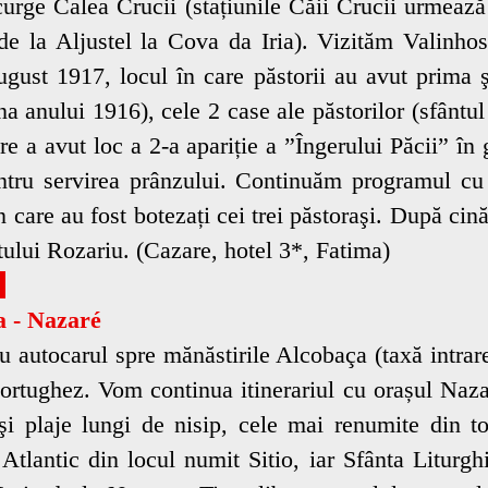
ge Calea Crucii (stațiunile Căii Crucii urmează 
e la Aljustel la Cova da Iria). Vizităm Valinhos
gust 1917, locul în care păstorii au avut prima şi
a anului 1916), cele 2 case ale păstorilor (sfântul 
re a avut loc a 2-a apariție a ”Îngerului Păcii” în 
ntru servirea prânzului. Continuăm programul cu 
n care au fost botezați cei trei păstoraşi. După cin
tului Rozariu. (Cazare, hotel 3*, Fatima)
:
a - Nazaré
autocarul spre mănăstirile Alcobaça (taxă intra
portughez. Vom continua itinerariul cu orașul Naza
 şi plaje lungi de nisip, cele mai renumite din 
lantic din locul numit Sitio, iar Sfânta Liturghie