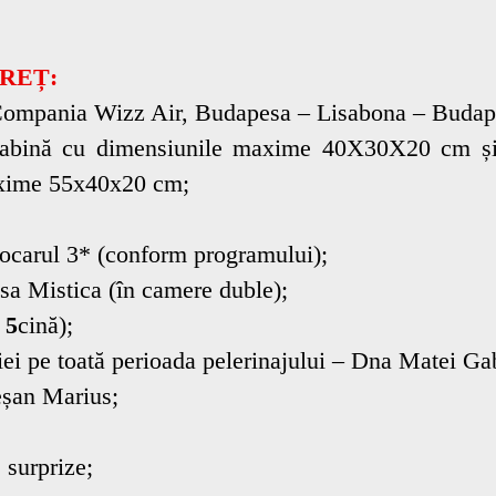
PREȚ:
t Compania Wizz Air, Budapesa – Lisabona – Budap
cabină cu dimensiunile maxime 40X30X20 cm și
axime 55x40x20 cm;
utocarul 3* (conform programului);
osa Mistica (în camere duble);
i
5
cină);
ției pe toată perioada pelerinajului – Dna Matei Gab
eșan Marius;
 surprize;