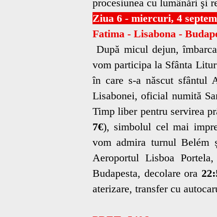
procesiunea cu lumânări şi r
Ziua 6 - miercuri, 4 septe
Fatima - Lisabona - Budap
După micul dejun, îmbarcar
vom participa la Sfânta Litur
în care s-a născut sfântul 
Lisabonei, oficial numită S
Timp liber pentru servirea p
7€
), simbolul cel mai impr
vom admira turnul Belém și
Aeroportul Lisboa Portela
Budapesta, decolare ora
22:
aterizare, transfer cu autoca