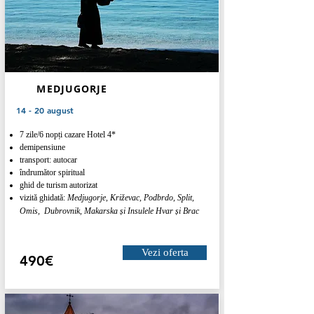
MEDJUGORJE
14 - 20 august
7 zile/6 nopți cazare Hotel 4*
demipensiune
transport: autocar
îndrumător spiritual
ghid de turism autorizat
vizită ghidată:
Medjugorje, Križevac, Podbrdo, Split,
Omis, Dubrovnik, Makarska și Insulele Hvar și Brac
Vezi oferta
490€