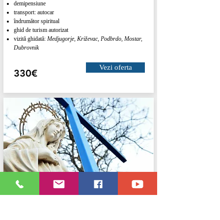
demipensiune
transport: autocar
îndrumător spiritual
ghid de turism autorizat
vizită ghidată:
Medjugorje, Križevac, Podbrdo, Mostar,
Dubrovnik
Vezi oferta
330€
MEDJUGORJE