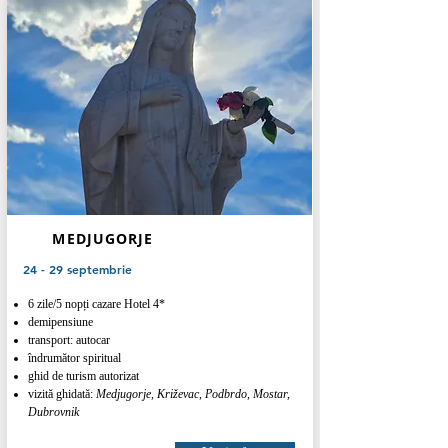
MEDJUGORJE
24 - 29 septembrie
6 zile/5 nopți cazare Hotel 4*
demipensiune
transport: autocar
îndrumător spiritual
ghid de turism autorizat
vizită ghidată:
Medjugorje, Križevac, Podbrdo, Mostar,
Dubrovnik