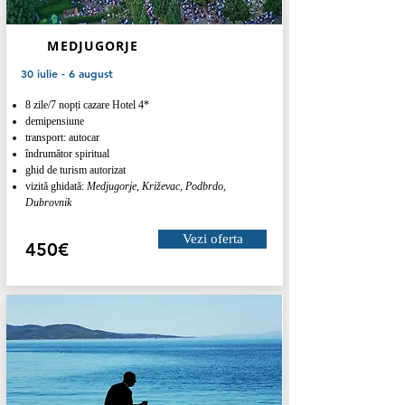
MEDJUGORJE
30 iulie - 6 august
8 zile/7 nopți cazare Hotel 4*
demipensiune
transport: autocar
îndrumător spiritual
ghid de turism autorizat
vizită ghidată:
Medjugorje, Križevac, Podbrdo,
Dubrovnik
Vezi oferta
450€