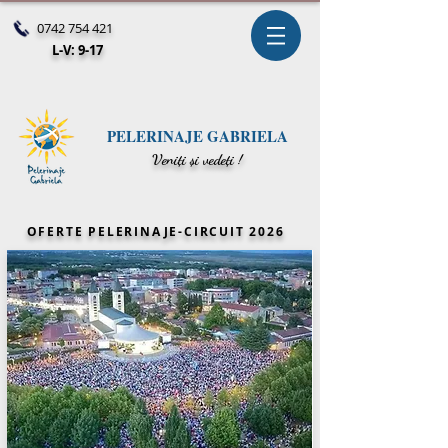
0742 754 421
L-V: 9-17
PELERINAJE GABRIELA
V
eniți și vedeți !
OFERTE PELERINAJE-CIRCUIT 2026