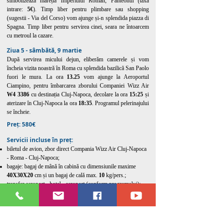
simbolizează măreția Imperiului Roman, Panteonul (taxă
intrare:
5€
). Timp liber pentru plimbare sau shopping
(sugestii - Via del Corso) vom ajunge și-n splendida piazza di
Spagna. Timp liber pentru servirea cinei, seara ne întoarcem
cu metroul la cazare.
Ziua 5 - sâmbătă, 9 martie
După servirea micului dejun, eliberăm camerele și vom
încheia vizita noastră în Roma cu splendida bazilică San Paolo
fuori le mura. La ora
13.25
vom ajunge la Aeroportul
Ciampino, pentru îmbarcarea zborului Companiei Wizz Air
W4 3386
cu destinația Cluj-Napoca, decolare la ora
15:25
și
aterizare în Cluj-Napoca la ora
18:35
. Programul pelerinajului
se încheie.
Preț
: 580€
Servicii incluse în preț:
biletul de avion, zbor direct Compania Wizz Air Cluj-Napoca
- Roma - Cluj-Napoca;
bagaje: bagaj de mână în cabină cu dimensiunile maxime
40X30X20
cm și
un bagaj de cală max.
10
kg/pers.;
transfer aeroport - hotel - aeroport (conform programului);
abonament pentru transportul în comun pe toate liniile;
4 nopți cazare hotel 3*;
4 mic dejun;