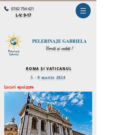
0742 754 421
L-V: 9-17
PELERINAJE GABRIELA
V
eniți și vedeți !
ROMA ȘI VATICANUL
5 - 9 martie 2024
Locuri epuizate