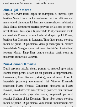
cinei, seara ne întoarcem cu metroul la cazare.
Ziua 3 - joi, 7 martie
După ce servim micul dejun, ne îndreptăm cu metroul spre
bazilica Santa Croce in Gerusalemme, aici se află cea mai
mare relicvă din crucea lui Isus; ne vom reculege și-n biserica
Scala Santa, denumirea bisericii provine de la scara pe care a
urcat Domnul Isus spre a fi judecat de Pilat; continuăm vizita
cu catedrala Romei și scaunul eclezial al episcopului Romei,
bazilica San Giovanni in Laterano. Timp liber pentru servirea
mesei de prânz. După-amiază vizită și reculegere în bazilica
Santa Maria Maggiore, cea mai mare biserică închinată sfintei
fecioare Maria. Timp liber pentru servirea cinei, seara ne
întoarcem cu metroul la cazare.
Ziua 4 - vineri, 8 martie
După servirea micului dejun, pornim cu metroul spre inima
Romei antice pentru a face un tur pietonal la: impresionantul
Colosseum; Forul Roman (exterior); centrul istoric Forurile
Imperiale (exterior) monumentul lui Vittorio Emanuele
(exterior); Piazza Venezia. Continuăm itinerariul cu Piazza
Navona, una dintre cele mai celebre și poate cea mai frumoasă
dintre numeroasele piețe din Roma, amplasată pe locul
fostului Stadion al lui Domițian. Timp liber pentru servirea
mesei de prânz. După amiază vom admira monumentul care