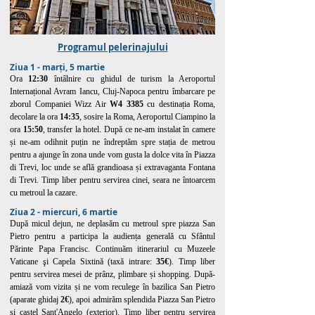
Programul pelerinajul
ui
Ziua 1 - marți, 5 martie
Ora
12:30
întâlnire cu ghidul de turism la Aeroportul
Internațional Avram Iancu, Cluj-Napoca pentru îmbarcare pe
zborul Companiei Wizz Air
W4 3385
cu destinația Roma,
decolare la ora
14:35
, sosire la Roma, Aeroportul Ciampino la
ora
15:50
, transfer la hotel. După ce ne-am instalat în camere
și ne-am odihnit puțin ne îndreptăm spre stația de metrou
pentru a ajunge în zona unde vom gusta la dolce vita în Piazza
di Trevi, loc unde se află grandioasa și extravaganta Fontana
di Trevi. Timp liber pentru servirea cinei, seara ne întoarcem
cu metrou
l la cazare.
Ziua 2 - miercuri, 6 martie
După micul dejun, ne deplasăm cu metroul spre piazza San
Pietro pentru a participa la audiența generală cu Sfântul
Părinte Papa Francisc. Continuăm itinerariul cu Muzeele
Vaticane şi Capela Sixtină (taxă intrare:
35€
). Timp liber
pentru servirea mesei de prânz, plimbare și shopping. După-
amiază vom vizita și ne vom reculege în bazilica San Pietro
(aparate ghidaj
2€
), apoi admirăm splendida Piazza San Pietro
și castel Sant'Angelo (exterior). Timp liber pentru servirea