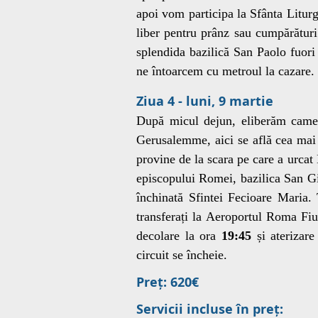
apoi vom participa la Sfânta Litu
liber pentru prânz sau cumpărătu
splendida bazilică San Paolo fuori
ne întoarcem cu metroul la cazare.
Ziua 4 - luni, 9 martie
După micul dejun, eliberăm camere
Gerusalemme, aici se află cea mai 
provine de la scara pe care a urcat
episcopului Romei, bazilica San G
închinată Sfintei Fecioare Maria
transferați la Aeroportul Roma Fi
decolare la ora
19:45
și aterizare
circuit se încheie.
Preț
: 620€
Servicii incluse în preț: