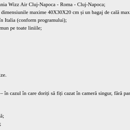
pania Wizz Air Cluj-Napoca - Roma - Cluj-Napoca;
cu dimensiunile maxime 40X30X20 cm și
un bagaj de cală max.
 în Italia (conform programului);
un pe toate liniile;
ize.
 – în cazul în care doriți să fiți cazat în cameră singur, fără par
tă;
;