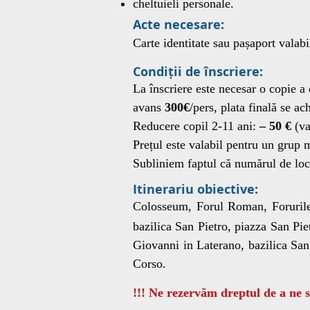
cheltuieli personale.
Acte necesare:
Carte identitate sau pașaport valabi
Condiții de înscriere:
La înscriere este necesar o copie a 
avans
300€
/pers, plata finală se a
Reducere copil 2-11 ani:
– 50 €
(va
Prețul este valabil pentru un grup
Subliniem faptul că numărul de locur
Itinerariu obiective:
Colosseum, Forul Roman, Forurile
bazilica San Pietro, piazza San Pi
Giovanni in Laterano, bazilica Sa
Corso.
!!! Ne rezervăm dreptul de a ne se