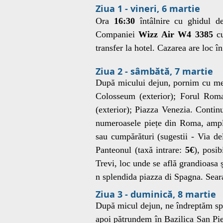
Ziua 1 - vineri, 6 martie
Ora
16:30
întâlnire cu ghidul d
Companiei
Wizz Air W4 3385
cu
transfer la hotel. Cazarea are loc î
Ziua 2 - sâmbătă, 7 martie
După micului dejun, pornim cu met
Colosseum (exterior); Forul Roman
(exterior); Piazza Venezia. Contin
numeroasele piețe din Roma, ampla
sau cumpărături (sugestii - Via 
Panteonul (taxă intrare:
5€
), posib
Trevi, loc unde se află grandioasa 
n splendida piazza di Spagna. Sear
Ziua 3 - duminică, 8 martie
După micul dejun, ne îndreptăm spr
apoi pătrundem în Bazilica San Pie