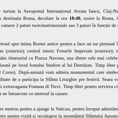
e turism la Aeroportul Internațional Avram Iancu, Cluj-N
 destinația Roma, decolare la ora
18:40
, sosire la Roma,
n camere 2 paturi twin/matrimoniale sau 3 paturi în funcție de 
roul spre inima Romei antice pentru a face un tur pietonal 
 (exterior); centrul istoric Forurile Imperiale (exterior)
uăm itinerariul cu Piazza Navona, una dintre cele mai celeb
sată pe locul fostului Stadion al lui Domițian. Timp liber p
del Corso). După-amiază vom admira monumentul care simbo
ilitate de a participa la Sfânta Liturghie pre festivă. Seara 
și extravaganta Fontana di Trevi. Timp liber pentru servirea 
a ne întoarcem cu metroul la cazare.
e metrou pentru a ajunge la Vatican, pentru început admirăm 
tro pentru vizită și reculegere la mormântul Sfântului Aposto