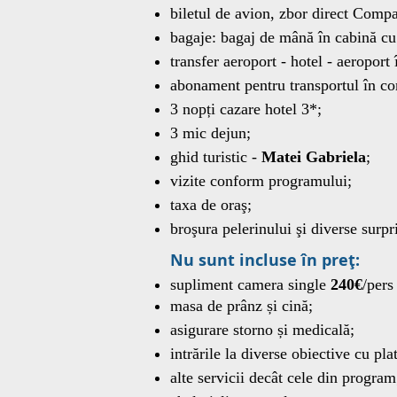
biletul de avion, zbor direct Com
bagaje: bagaj de mână în cabină 
transfer aeroport - hotel - aeroport
abonament pentru transportul în com
3 nopți cazare hotel 3*;
3 mic dejun;
ghid turistic -
Matei Gabriela
;
vizite conform programului;
taxa de oraş;
broşura pelerinului şi diverse surpr
Nu sunt incluse în preţ:
supliment camera single
240€
/pers
masa de prânz și cină;
asigurare storno și medicală;
intrările la diverse obiective cu pla
alte servicii decât cele din program