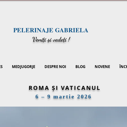
PELERINAJE GABRIELA
V
eniți și vedeți !
ES
MEDJUGORJE
DESPRE NOI
BLOG
NOVENE
ÎNC
ROMA ȘI VATICANUL
6 – 9 martie 2026