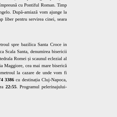
s împreună cu Pontiful Roman. Timp
Angelo. După-amiază vom ajunge la
 liber pentru servirea cinei, seara
troul spre bazilica Santa Croce in
ca Scala Santa, denumirea bisericii
tedrala Romei și scaunul eclezial al
ia Maggiore, cea mai mare biserică
 metroul la cazare de unde vom fi
4 3386
cu destinația Cluj-Napoca,
ora
22:55
. Programul pelerinajului-