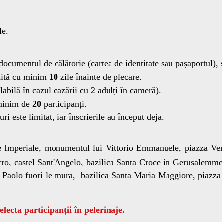
le.
documentul de călătorie (cartea de identitate sau pașaportul), s
chită cu minim
10
zile înainte de plecare.
labilă în cazul cazării cu 2 adulți în cameră).
 minim de
20
participanți.
i este limitat, iar înscrierile au început deja.
 Imperiale, monumentul lui Vittorio Emmanuele, piazza Vene
etro, castel Sant'Angelo, bazilica Santa Croce in Gerusalemme,
n Paolo fuori le mura, bazilica Santa Maria Maggiore, piazza
lecta participanții în pelerinaje.