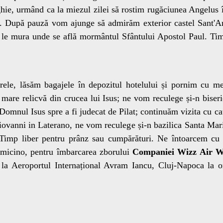
rghie, urmând ca la miezul zilei să rostim rugăciunea Angelu
ri. După pauză vom ajunge să admirăm exterior castel Sant'
 le mura unde se află mormântul Sfântului Apostol Paul. Timp
le, lăsăm bagajele în depozitul hotelului și pornim cu me
mare relicvă din crucea lui Isus; ne vom reculege și-n biseri
 Domnul Isus spre a fi judecat de Pilat; continuăm vizita cu ca
iovanni in Laterano, ne vom reculege și-n bazilica Santa Mar
. Timp liber pentru prânz sau cumpărături. Ne întoarcem cu
umicino, pentru îmbarcarea zborului
Companiei Wizz Air W
 la Aeroportul Internațional Avram Iancu, Cluj-Napoca la 