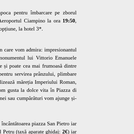
apoca pentru îmbarcare pe zborul
 Aeroportul Ciampino la ora
19:50
,
opțiune, la hotel 3*.
în care vom admira: impresionantul
; monumentul lui Vittorio Emanuele
re și poate cea mai frumoasă dintre
entru servirea prânzului, plimbare
lizează măreția Imperiului Roman,
vom gusta la dolce vita în Piazza di
cinei sau cumpărături vom ajunge și-
încântătoarea piazza San Pietro iar
l Petru (taxă aparate ghidaj:
2€
) iar