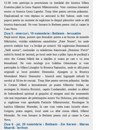
12.00 vom participa la procesiunea cu lumânări din biserica Sfânta
Ecaterina până la Grota Nașterii Mântuitorului. Vom continua itinerariul
nostru cu biserica Grota Laptelui. Timp liber pentru servirea prânzului.
După-amiază ne vom deplasa cu autocarul la Bet Sahour, unde vom
poposi pentru un moment de rugăciune la câmpul păstorilor unde se află
biserica franciscană. Ne vom întoarce la Betleem pentru cină și cazare la
Casa Nova.
Ziua 5 - miercuri, 19 noiembrie ǀ Betleem - Ierusalim
După micul dejun, pornim spre Ierusalim pentru a ne bucura de muntele
Măslinilor, vizităm mănăstirea carmelitelor „Pater Noster”, loc unde
potrivit tradiției Isus i-a învățat pe ucenicii Săi rugăciunea Domnească
„Tatăl nostru”; continuăm cu mănăstirea franciscană „Dominus Flevit”
zidită în formă de lacrimă, pe locul unde Isus a plâns lipsa de pocăință a
celor din Cetatea Sfântă dar a deplâns și soarta pe care o va avea
Ierusalimul. Ne vom reculege și-n Grădina Ghetsimani și vom
participăm la Sfânta Liturghie în Biserica Națiunilor, unde se află piatra
originală şi locul prinderii Domnului. Ajungem și la Biserica
Mormântul Maicii Domnului - biserică semi îngropată ridicată în
secolul al XI-lea de cruciați. Timp liber pentru servirea prânzului. Intrăm
în Cetatea Sfântă a Ierusalimului pe poarta Sfântului Ștefan, ne
reculegem în biserica Biciuirii, capela Condamnării, urmând ca alături
de îndrumătorul spiritual al grupului să atingem unul din momentele
cele mai importante ale pelerinajului nostru Via Dolorosa, prin meditații
și rugăciune vom aprofunda Patimile Mântuitorului. Reculegere în
bazilica Sfântului Mormânt, în care vom vedea toate locurile sfinte:
Golgota, piatra ungerii, locul unde s-a aflat crucea sfântă, Sfântul
Mormânt. Ne vom întoarce la Betleem pentru cină și cazare la Casa
Nova.
Ziua 6 - joi, 20 noiembrie ǀ Betleem - Ein Karem - Marea
Moartă - Ierihon