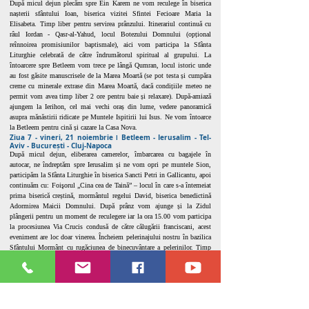
După micul dejun plecăm spre Ein Karem ne vom reculege în biserica
nașterii sfântului Ioan, biserica vizitei Sfintei Fecioare Maria la
Elisabeta. Timp liber pentru servirea prânzului. Itinerariul continuă cu
râul Iordan - Qasr-al-Yahud, locul Botezului Domnului (opțional
reînnoirea promisiunilor baptismale), aici vom participa la Sfânta
Liturghie celebrată de către îndrumătorul spiritual al grupului. La
întoarcere spre Betleem vom trece pe lângă Qumran, locul istoric unde
au fost găsite manuscrisele de la Marea Moartă (se pot testa și cumpăra
creme cu minerale extrase din Marea Moartă, dacă condițiile meteo ne
permit vom avea timp liber 2 ore pentru baie și relaxare). După-amiază
ajungem la Ierihon, cel mai vechi oraș din lume, vedere panoramică
asupra mănăstirii ridicate pe Muntele Ispitirii lui Isus. Ne vom întoarce
la Betleem pentru cină și cazare la Casa Nova.
Ziua 7 - vineri, 21 noiembrie ǀ Betleem - Ierusalim - Tel-
Aviv - București - Cluj-Napoca
După micul dejun, eliberarea camerelor, îmbarcarea cu bagajele în
autocar, ne îndreptăm spre Ierusalim și ne vom opri pe muntele Sion,
participăm la Sfânta Liturghie în biserica Sancti Petri in Gallicantu, apoi
continuăm cu: Foişorul „Cina cea de Taină” – locul în care s-a întemeiat
prima biserică creștină, mormântul regelui David, biserica benedictină
Adormirea Maicii Domnului. După prânz vom ajunge și la Zidul
plângerii pentru un moment de reculegere iar la ora 15.00 vom participa
la procesiunea Via Crucis condusă de către călugării franciscani, acest
eveniment are loc doar vinerea. Încheiem pelerinajului nostru în bazilica
Sfântului Mormânt cu rugăciunea de binecuvântare a pelerinilor. Timp
liber pentru servirea cinei. Seara transfer la aeroportul Ben Gurion, Tel
Aviv, după controlul de securitate și formalitățile vamale, ne vom
îmbarca pe zborul Companiei Tarom
RO 156
cu destinația București,
decolare la ora
00:20
, aterizare la Aeroportul Henri Coandă, București, la
ora
03:05
. După aterizare, suntem transferați cu autocarul la Cluj-