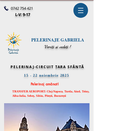
0742 754 421
L-V: 9-17
PELERINAJE GABRIELA
V
eniți și vedeți !
PELERINAJ-CIRCUIT ȚARA SFÂNTĂ
15 - 22 noiembrie 2025
Pelerinaj amânat!
TRANSFER AEROPORT: Cluj-Napoca,
Turda, Aiud, Teiuș,
Alba-Iulia, Sebeș, Sibiu, Pitești, București