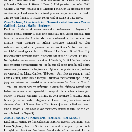
și biserica Primatului Sfântului Petru (clădită pe stânci pe malul Mării
Galileei). Ne vom reculege și pe Muntele Fericirilor, la biserica ce a fost
construită pe locul unde Isus a ținut predica despre fericiri. La finalul
zilei ne vom întoarce la Nazaret pentru cină și cazare la Casa Nova.
Ziua 3 - luni, 17 noiembrie ǀ Nazaret - râul Iordan - Marea
Galileei - Cana - Haifa - Betleem
După micul dejun eliberarea camerelor, îmbarcarea cu bagajele în
autocar, primul obiectiv al zilei este bazilica Bunei Vestiri (cea mai mare
biserică modernă din Orientul Mijlociu la subsolul bazilicii se află Casa
Mariei), vom participa la Sfânta Liturghie celebrată de către
îndrumătorul spiritual al grupului în bazilica Bunei Vestiri, continuăm
cu vizită și reculegere în biserica Sfântului Iosif sau a Sfintei Familii (a
fost construită deasupra grotei cunoscute sub numele Atelierul lui Iosif).
Ne deplasăm cu autocarul la chibuțul Yardenit, la râul Iordan, unde a
fost amenajat pentru pelerini un loc în care să poată intra în apă pentru
reînnoirea promisiunilor baptismale. Opțional se poate face o plimbare
cu vaporașul pe Marea Galileei (25$/pers.) Vom face un popas în satul
Cana Galileii, unde Isus a înfăptuit minunea transformării apei în vin,
(opțional reînnoirea promisiunilor matrimoniale în Biserica Nunții).
Timp liber pentru servirea prânzului. Continuăm călătoria noastră spre
Iudeea cu o oprire în splendidul oraş-port Haifa, situat într-un golf
superb, la poalele Muntelui Carmel, ne vom reculege în biserica Stella
Maris (sediul ordinului călugăresc al Carmeliţilor), cu altarul aşezat
deasupra Grotei Sfântului Proroc Ilie. Seara ajungem la Betleem pentru
cină și cazare la Casa Nova (Casa franciscană pentru pelerini, se află vis-
a-vis de bazilica Nașterii).
Ziua 4 - marți, 18 noiembrie ǀ Betleem - Bet Sahour
După micul dejun, ne îndreptăm spre Bazilica Nașterii Domnului Isus,
Grota Nașterii și biserica Sfânta Ecaterina unde vom participa la Sfânta
Liturghie celebrată de către îndrumătorul spiritual al grupului. La ora