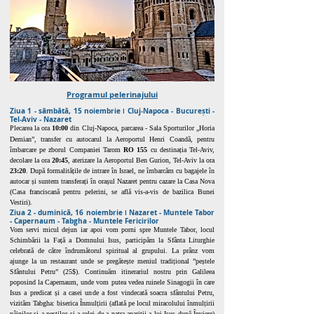
Programul pelerinajului
Ziua 1 - sâmbătă, 15 noiembrie ǀ Cluj-Napoca - București -
Tel-Aviv - Nazaret
Plecarea la ora
10:00
din Cluj-Napoca, parcarea - Sala Sporturilor „Horia
Demian”, transfer cu autocarul la Aeroportul Henri Coandă, pentru
îmbarcare pe zborul Companiei Tarom
RO 155
cu destinația Tel-Aviv,
decolare la ora
20:45
, aterizare la Aeroportul Ben Gurion, Tel-Aviv la ora
23:20
. După formalitățile de intrare în Israel, ne îmbarcăm cu bagajele în
autocar și suntem transferați în orașul Nazaret pentru cazare la Casa Nova
(Casa franciscană pentru pelerini, se află vis-a-vis de bazilica Bunei
Vestiri).
Ziua 2 - duminică, 16 noiembrie ǀ Nazaret - Muntele Tabor
- Capernaum - Tabgha - Muntele Fericirilor
Vom servi micul dejun iar apoi vom porni spre Muntele Tabor, locul
Schimbării la Față a Domnului Isus, participăm la Sfânta Liturghie
celebrată de către îndrumătorul spiritual al grupului. La prânz vom
ajunge la un restaurant unde se pregătește meniul tradițional ”peștele
Sfântului Petru” (25$). Continuăm itinerariul nostru prin Galileea
poposind la Capernaum, unde vom putea vedea ruinele Sinagogii în care
Isus a predicat și a casei unde a fost vindecată soacra sfântului Petru,
vizităm Tabgha: biserica Înmulțirii (aflată pe locul miracolului înmulțirii
pâinilor și a peștilor și a celei de a patra apariții a lui Isus după Înviere)