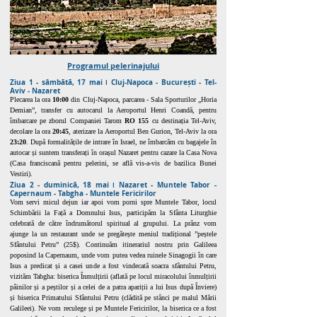
Programul pelerinajului
Ziua 1 - sâmbătă, 17 mai ǀ Cluj-Napoca - București - Tel-
Aviv - Nazaret
Plecarea la ora
10:00
din Cluj-Napoca, parcarea - Sala Sporturilor „Horia
Demian”, transfer cu autocarul la Aeroportul Henri Coandă, pentru
îmbarcare pe zborul Companiei Tarom
RO 155
cu destinația Tel-Aviv,
decolare la ora
20:45
, aterizare la Aeroportul Ben Gurion, Tel-Aviv la ora
23:20
. După formalitățile de intrare în Israel, ne îmbarcăm cu bagajele în
autocar și suntem transferați în orașul Nazaret pentru cazare la Casa Nova
(Casa franciscană pentru pelerini, se află vis-a-vis de bazilica Bunei
Vestiri).
Ziua 2 - duminică, 18 mai ǀ Nazaret - Muntele Tabor -
Capernaum - Tabgha - Muntele Fericirilor
Vom servi micul dejun iar apoi vom porni spre Muntele Tabor, locul
Schimbării la Față a Domnului Isus, participăm la Sfânta Liturghie
celebrată de către îndrumătorul spiritual al grupului. La prânz vom
ajunge la un restaurant unde se pregătește meniul tradițional ”peștele
Sfântului Petru” (25$). Continuăm itinerariul nostru prin Galileea
poposind la Capernaum, unde vom putea vedea ruinele Sinagogii în care
Isus a predicat și a casei unde a fost vindecată soacra sfântului Petru,
vizităm Tabgha: biserica Înmulțirii (aflată pe locul miracolului înmulțirii
pâinilor și a peștilor și a celei de a patra apariții a lui Isus după Înviere)
și biserica Primatului Sfântului Petru (clădită pe stânci pe malul Mării
Galileei). Ne vom reculege și pe Muntele Fericirilor, la biserica ce a fost