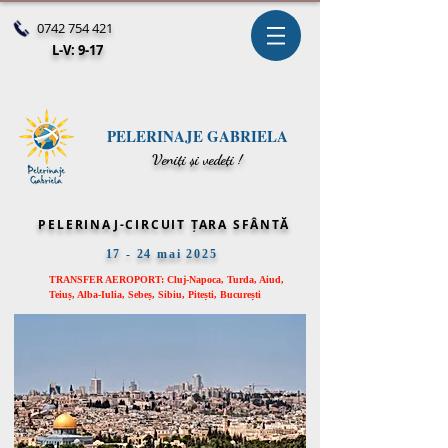
0742 754 421
L-V: 9-17
PELERINAJE GABRIELA
V
eniți și vedeți !
PELERINAJ-CIRCUIT ȚARA SFÂNTĂ
17 - 24 mai 2025
TRANSFER AEROPORT: Cluj-Napoca,
Turda, Aiud,
Teiuș, Alba-Iulia, Sebeș, Sibiu, Pitești, București