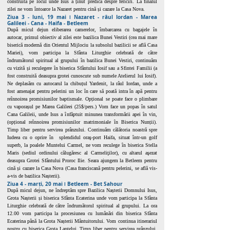
construită pe locul unde Isus a ținut predica despre fericiri. La finalul
zilei ne vom întoarce la Nazaret pentru cină și cazare la Casa Nova.
Ziua 3 - luni, 19 mai ǀ Nazaret - râul Iordan - Marea
Galileei - Cana - Haifa - Betleem
După micul dejun eliberarea camerelor, îmbarcarea cu bagajele în
autocar, primul obiectiv al zilei este bazilica Bunei Vestiri (cea mai mare
biserică modernă din Orientul Mijlociu la subsolul bazilicii se află Casa
Mariei), vom participa la Sfânta Liturghie celebrată de către
îndrumătorul spiritual al grupului în bazilica Bunei Vestiri, continuăm
cu vizită și reculegere în biserica Sfântului Iosif sau a Sfintei Familii (a
fost construită deasupra grotei cunoscute sub numele Atelierul lui Iosif).
Ne deplasăm cu autocarul la chibuțul Yardenit, la râul Iordan, unde a
fost amenajat pentru pelerini un loc în care să poată intra în apă pentru
reînnoirea promisiunilor baptismale. Opțional se poate face o plimbare
cu vaporașul pe Marea Galileei (25$/pers.) Vom face un popas în satul
Cana Galileii, unde Isus a înfăptuit minunea transformării apei în vin,
(opțional reînnoirea promisiunilor matrimoniale în Biserica Nunții).
Timp liber pentru servirea prânzului. Continuăm călătoria noastră spre
Iudeea cu o oprire în splendidul oraş-port Haifa, situat într-un golf
superb, la poalele Muntelui Carmel, ne vom reculege în biserica Stella
Maris (sediul ordinului călugăresc al Carmeliţilor), cu altarul aşezat
deasupra Grotei Sfântului Proroc Ilie. Seara ajungem la Betleem pentru
cină și cazare la Casa Nova (Casa franciscană pentru pelerini, se află vis-
a-vis de bazilica Nașterii).
Ziua 4 - marți, 20 mai ǀ Betleem - Bet Sahour
După micul dejun, ne îndreptăm spre Bazilica Nașterii Domnului Isus,
Grota Nașterii și biserica Sfânta Ecaterina unde vom participa la Sfânta
Liturghie celebrată de către îndrumătorul spiritual al grupului. La ora
12.00 vom participa la procesiunea cu lumânări din biserica Sfânta
Ecaterina până la Grota Nașterii Mântuitorului. Vom continua itinerariul
nostru cu biserica Grota Laptelui. Timp liber pentru servirea prânzului.