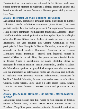
După-amiază ne vom deplasa cu autocarul la Bet Sahour, unde vom
poposi pentru un moment de rugăciune la câmpul păstorilor unde se află
biserica franciscană. Ne vom întoarce la Betleem pentru cină și cazare la
Casa Nova.
Ziua 5 - miercuri, 21 mai ǀ Betleem - Ierusalim
După micul dejun, pornim spre Ierusalim pentru a ne bucura de muntele
Măslinilor, vizităm mănăstirea carmelitelor „Pater Noster”, loc unde
potrivit tradiției Isus i-a învățat pe ucenicii Săi rugăciunea Domnească
„Tatăl nostru”; continuăm cu mănăstirea franciscană „Dominus Flevit”
zidită în formă de lacrimă, pe locul unde Isus a plâns lipsa de pocăință a
celor din Cetatea Sfântă dar a deplâns și soarta pe care o va avea
Ierusalimul. Ne vom reculege și-n Grădina Ghetsimani și vom
participăm la Sfânta Liturghie în Biserica Națiunilor, unde se află piatra
originală şi locul prinderii Domnului. Ajungem și la Biserica
Mormântul Maicii Domnului - biserică semi îngropată ridicată în
secolul al XI-lea de cruciați. Timp liber pentru servirea prânzului. Intrăm
în Cetatea Sfântă a Ierusalimului pe poarta Sfântului Ștefan, ne
reculegem în biserica Biciuirii, capela Condamnării, urmând ca alături
de îndrumătorul spiritual al grupului să atingem unul din momentele
cele mai importante ale pelerinajului nostru Via Dolorosa, prin meditații
și rugăciune vom aprofunda Patimile Mântuitorului. Reculegere în
bazilica Sfântului Mormânt, în care vom vedea toate locurile sfinte:
Golgota, piatra ungerii, locul unde s-a aflat crucea sfântă, Sfântul
Mormânt. Ne vom întoarce la Betleem pentru cină și cazare la Casa
Nova.
Ziua 6 - joi, 22 mai ǀ Betleem - Ein Karem - Marea Moartă -
Ierihon
După micul dejun plecăm spre Ein Karem ne vom reculege în biserica
nașterii sfântului Ioan, biserica vizitei Sfintei Fecioare Maria la
Elisabeta. Timp liber pentru servirea prânzului. Itinerariul continuă cu