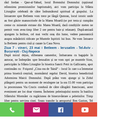
râul Iordan - Qasr-al-Yahud, locul Botezului Domnului (opțional
reînnoirea promisiunilor baptismale), aici vom participa la Sfânta
Liturghie celebrată de către îndrumătorul spiritual al grupului. La
întoarcere spre Betleem vom trece pe lângă Qumran, locul istoric unde
au fost găsite manuscrisele de la Marea Moartă (se pot testa și cumpăra
creme cu minerale extrase din Marea Moartă, dacă condițiile meteo ne
permit vom avea timp liber 2 ore pentru baie și relaxare). După-amiază
ajungem la Ierihon, cel mai vechi oraș din lume, vedere panoramică
asupra mănăstirii ridicate pe Muntele Ispitirii lui Isus. Ne vom întoarce
la Betleem pentru cină și cazare la Casa Nova.
Ziua 7 - vineri, 23 mai ǀ Betleem - Ierusalim - Tel-Aviv -
București - Cluj-Napoca
După micul dejun, eliberarea camerelor, îmbarcarea cu bagajele în
autocar, ne îndreptăm spre Ierusalim și ne vom opri pe muntele Sion,
participăm la Sfânta Liturghie în biserica Sancti Petri in Gallicantu, apoi
continuăm cu: Foişorul „Cina cea de Taină” – locul în care s-a întemeiat
prima biserică creștină, mormântul regelui David, biserica benedictină
Adormirea Maicii Domnului. După prânz vom ajunge și la Zidul
plângerii pentru un moment de reculegere iar la ora 15.00 vom participa
la procesiunea Via Crucis condusă de către călugării franciscani, acest
eveniment are loc doar vinerea. Încheiem pelerinajului nostru în bazilica
Sfântului Mormânt cu rugăciunea de binecuvântare a pelerinilor. Timp
liber pentru servirea cinei. Seara transfer la aeroportul Ben Gurion, Tel
Aviv, după controlul de securitate și formalitățile vamale, ne vom
îmbarca pe zborul Companiei Tarom RO 156 cu destinația București,
decolare la ora 00:20, aterizare la Aeroportul Henri Coandă, București, la
ora 03:05. După aterizare, suntem transferați cu autocarul la Cluj-
Napoca, parcarea - Sala Sporturilor „Horia Demian”. Programul
călătoriei se încheie iar sufletele noastre sunt pline de gratitudine și
bucurie pentru că am pășit în Țara Sfântă iar de-a lungul pelerinajului