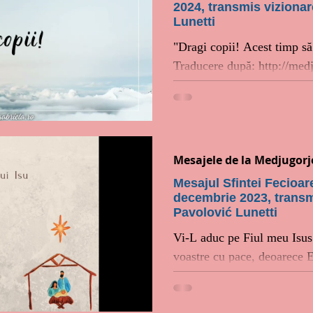
2024, transmis vizionar
Lunetti
"Dragi copii! Acest timp să
Traducere după: http://medj
Matei
Mesajele de la Medjugorj
Mesajul Sfintei Fecioar
decembrie 2023, transmi
Pavolović Lunetti
Vi-L aduc pe Fiul meu Isus
voastre cu pace, deoarece E