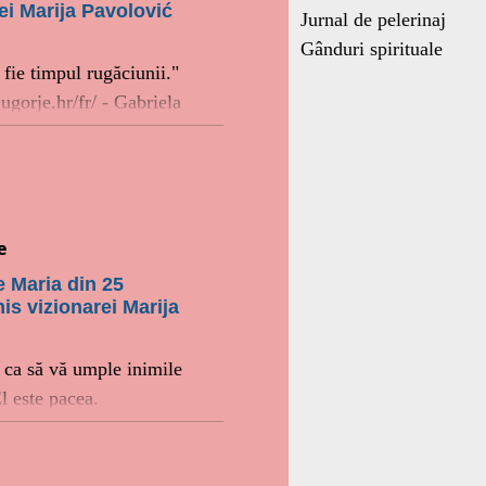
ei Marija Pavolović
Jurnal de pelerinaj
Gânduri spirituale
 fie timpul rugăciunii."
ugorje.hr/fr/ - Gabriela
e
e Maria din 25
s vizionarei Marija
 ca să vă umple inimile
l este pacea.