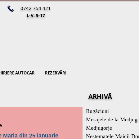
0742 754 421
L-V: 9-17
HIRIERE AUTOCAR
REZERVĂRI
ARHIVĂ
Rugăciuni
Mesajele de la Medjugo
e
Medjugorje
e Maria din 25 ianuarie
Nestematele Maicii Do