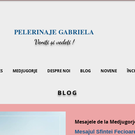
PELERINAJE GABRIELA
V
eniți și vedeți !
ES
MEDJUGORJE
DESPRE NOI
BLOG
NOVENE
ÎNC
BLOG
Mesajele de la Medjugorj
Mesajul Sfintei Fecioar