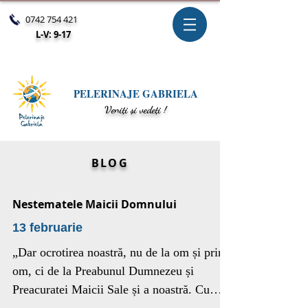
0742 754 421
L-V: 9-17
PELERINAJE GABRIELA
V
eniți și vedeți !
BLOG
Nestematele Maicii Domnului
13 februarie
„Dar ocrotirea noastră, nu de la om și prin
om, ci de la Preabunul Dumnezeu și
Preacuratei Maicii Sale și a noastră. Cu