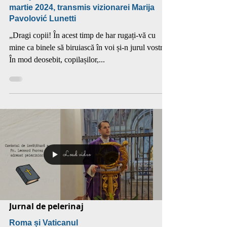
martie 2024, transmis vizionarei Marija
Pavolović Lunetti
„Dragi copii! În acest timp de har rugați-vă cu
mine ca binele să biruiască în voi și-n jurul vostru.
În mod deosebit, copilașilor,...
Load video
Jurnal de pelerinaj
Roma și Vaticanul