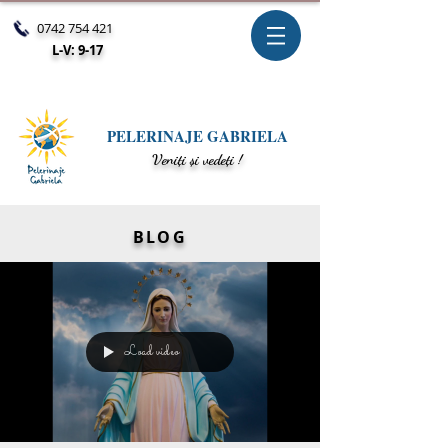
0742 754 421
L-V: 9-17
PELERINAJE GABRIELA
V
eniți și vedeți !
BLOG
Load video