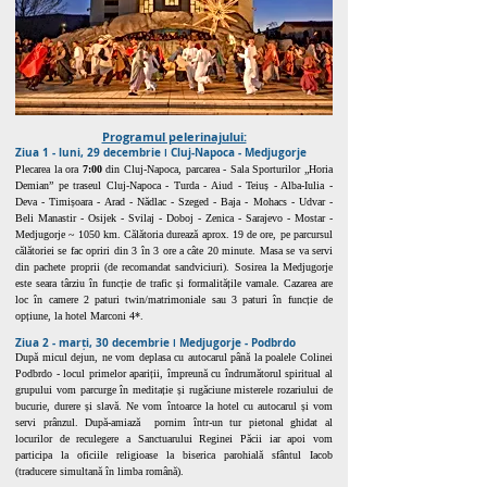
Programul pelerinajului:
Ziua 1 - luni, 29 decembrie ǀ Cluj-Napoca - Medjugorje
Plecarea la ora
7:00
din Cluj-Napoca, parcarea - Sala Sporturilor „Horia
Demian” pe traseul Cluj-Napoca - Turda - Aiud - Teiuș - Alba-Iulia -
Deva - Timișoara - Arad - Nădlac - Szeged - Baja - Mohacs - Udvar -
Beli Manastir - Osijek - Svilaj - Doboj - Zenica - Sarajevo - Mostar -
Medjugorje ~ 1050 km. Călătoria durează aprox. 19 de ore, pe parcursul
călătoriei se fac opriri din 3 în 3 ore a câte 20 minute. Masa se va servi
din pachete proprii (de recomandat sandviciuri). Sosirea la Medjugorje
este seara târziu în funcție de trafic și formalitățile vamale. Cazarea are
loc în camere 2 paturi twin/matrimoniale sau 3 paturi în funcție de
opțiune, la hotel Marconi 4*.
Ziua 2 - marți, 30 decembrie ǀ Medjugorje - Podbrdo
După micul dejun, ne vom deplasa cu autocarul până la poalele Colinei
Podbrdo - locul primelor apariții, împreună cu îndrumătorul spiritual al
grupului vom parcurge în meditație și rugăciune misterele rozariului de
bucurie, durere și slavă. Ne vom întoarce la hotel cu autocarul și vom
servi prânzul. După-amiază pornim într-un tur pietonal ghidat al
locurilor de reculegere a Sanctuarului Reginei Păcii iar apoi vom
participa la oficiile religioase la biserica parohială sfântul Iacob
(traducere simultană în limba română).