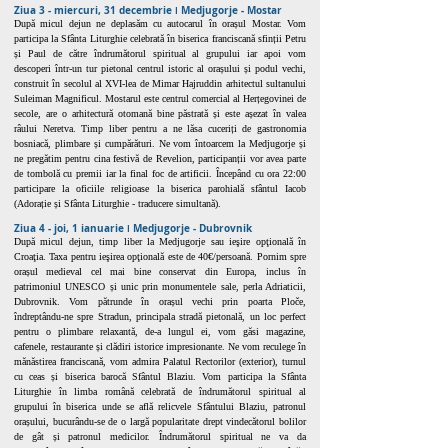
Ziua 3 - miercuri, 31 decembrie ǀ Medjugorje - Mostar
După micul dejun ne deplasăm cu autocarul în orașul Mostar. Vom
participa la Sfânta Liturghie celebrată în biserica franciscană sfinții Petru
și Paul de către îndrumătorul spiritual al grupului iar apoi vom
descoperi într-un tur pietonal centrul istoric al orașului și podul vechi,
construit în secolul al XVI-lea de Mimar Hajruddin arhitectul sultanului
Suleiman Magnificul. Mostarul este centrul comercial al Herțegovinei de
secole, are o arhitectură otomană bine păstrată și este așezat în valea
râului Neretva. Timp liber pentru a ne lăsa cuceriți de gastronomia
bosniacă, plimbare și cumpărături. Ne vom întoarcem la Medjugorje și
ne pregătim pentru cina festivă de Revelion, participanții vor avea parte
de tombolă cu premii iar la final foc de artificii. Începând cu ora 22:00
participare la oficiile religioase la biserica parohială sfântul Iacob
(Adorație și Sfânta Liturghie - traducere simultană).
Ziua 4 - joi, 1 ianuarie ǀ Medjugorje - Dubrovnik
După micul dejun, timp liber la Medjugorje sau ieşire opţională în
Croaţia. Taxa pentru ieşirea opţională este de 40€/persoană. Pornim spre
orașul medieval cel mai bine conservat din Europa, inclus în
patrimoniul UNESCO și unic prin monumentele sale, perla Adriaticii,
Dubrovnik. Vom pătrunde în orașul vechi prin poarta Ploče,
îndreptându-ne spre Stradun, principala stradă pietonală, un loc perfect
pentru o plimbare relaxantă, de-a lungul ei, vom găsi magazine,
cafenele, restaurante și clădiri istorice impresionante. Ne vom reculege în
mănăstirea franciscană, vom admira Palatul Rectorilor (exterior), turnul
cu ceas și biserica barocă Sfântul Blaziu. Vom participa la Sfânta
Liturghie în limba română celebrată de îndrumătorul spiritual al
grupului în biserica unde se află relicvele Sfântului Blaziu, patronul
orașului, bucurându-se de o largă popularitate drept vindecătorul bolilor
de gât și patronul medicilor. Îndrumătorul spiritual ne va da