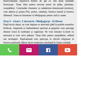
binecuvântarea împotriva bolilor de gât cu cele două lumânări
încrucișate. Timp liber pentru servirea mesei de prânz, plimbare,
cumpărături. Continuăm itinerariu cu mănăstirea dominicană (exterior),
vom admira și poarta Pile, portul, catedrala, biserica iezuită și biserica
sârbească. Seara ne întoarcem la Medjugorje pentru cină și cazare.
Ziua 5 - vineri, 2 ianuarie ǀ Medjugorje - Križevac
După micul dejun, ne vom deplasa cu autocarul până la poalele muntelui
Križevac, împreună cu îndrumătorul spiritual al grupului vom parcurge
drumul crucii în meditație și rugăciune. Ne vom întoarce la hotel cu
autocarul și vom servi prânzul. Timp liber pentru cumpărături, odihnă
sau reculegere. După-amiază vom participa la oficiile religioase la
biserica parohială sfântul Iacob (traducere simultană în limba română).
Ziua 6 - sâmbătă, 3 ianuarie ǀ Medjugorje - Cluj-Napoca
După micul dejun, eliberarea camerelor, îmbarcarea cu bagajele în
autocar, pornim spre Romania cu sufletele încărcate de pacea și har. La
întoarcere vom urma același traseu (Bosnia-Herțegovina, Croația,
Ungaria, România). Masa se va servi din pachete proprii. Sosirea la
Cluj-Napoca, seara târziu, în funcție de trafic și formalitățile vamale.
Programul pelerinajului se încheie.
Preţ: 320€
Servicii incluse în preț:
transportul cu autocarul Cluj-Napoca - Medjugorje și retur;
5
nopți cazare la hotel Marconi 4*, Medjugorje, (aproape de biserică);
demipensiune;
cina festivă de Revelion;
îndrumător spiritual -
Pr. Tamaș Petru
;
ghid turistic autorizat -
Matei Gabriela
;
vizite conform programului și diverse surprize;