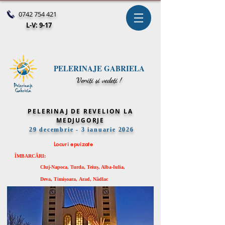
0742 754 421
L-V: 9-17
PELERINAJE GABRIELA
V
eniți și vedeți !
PELERINAJ DE REVELION LA
MEDJUGORJE
29 decembrie - 3 ianuarie 2026
Locuri epuizate
ÎMBARCĂRI:
Cluj-Napoca,
Turda, Teiuș, Alba-Iulia,
Deva, Timișoara,
Arad,
Nădlac