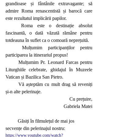
grandioase și fântânile extravagante; să 
admire Roma renascentistă și barocă care 
este rezultatul implicării papilor.
	Roma este o destinație absolut 
fascinantă, o dată văzută rămâne pentru 
totdeauna în suflet ca o comoară neprețuită.
	Mulțumim participanților pentru 
participarea la itinerariul propus!
	Mulțumim Pr. Leonard Farcas pentru 
Liturghiile celebrate, ghidajul în Muzeele 
Vatican și Bazilica San Pietro.
	Vă așteptăm cu mult drag să reveniți 
și-n alte pelerinaje.
Cu prețuire,
Gabriela Matei
Găsiți în filmulețul de mai jos 
secvențe din pelerinajul nostru:
https://www.youtube.com/watch?