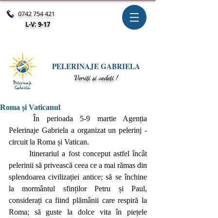
0742 754 421
L-V: 9-17
PELERINAJE GABRIELA
V
eniți și vedeți !
Roma și Vaticanul
	În perioada 5-9 martie Agenția 
Pelerinaje Gabriela a organizat un pelerinj - 
circuit la Roma și Vatican.
	Itinerariul a fost conceput astfel încât 
pelerinii să privească ceea ce a mai rămas din 
splendoarea civilizației antice; să se închine 
la mormântul sfinților Petru și Paul, 
considerați ca fiind plămânii care respiră la 
Roma; să guste la dolce vita în piețele 