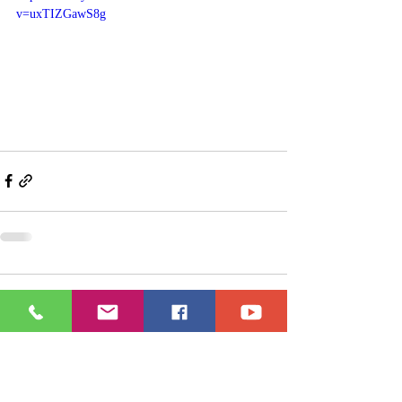
v=uxTIZGawS8g
1 Comment
Write a comment...