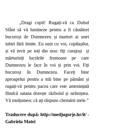
„Dragi copii! Rugați-vă ca Duhul 
Sfânt să vă lumineze pentru a fi căutători 
bucuroși de Dumnezeu și martori ai unei 
iubiri fără limite. Eu sunt cu voi, copilașilor, 
și vă invit pe toți din nou: fiți curajoși 
și 
mărturisiți lucrările frumoase pe care 
Dumnezeu le face în voi și prin voi. Fiți 
bucuroși în Dumnezeu. Faceți bine 
aproapelui pentru a trăi bine pe pământ și 
rugați-vă pentru pacea care este amenințată 
fiindcă satana dorește războiul și neliniștea. 
Vă mulțumesc că ați răspuns chemării mele.”
Traducere după: http://medjugorje.hr/it/ - 
Gabriela Matei