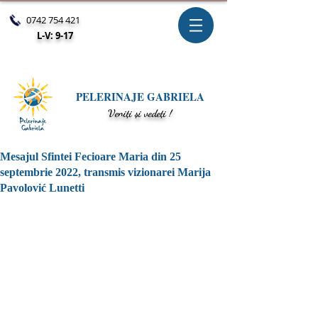
0742 754 421
L-V: 9-17
PELERINAJE GABRIELA
V
eniți și vedeți !
Mesajul Sfintei Fecioare Maria din 25
septembrie 2022, transmis vizionarei Marija
Pavolović Lunetti