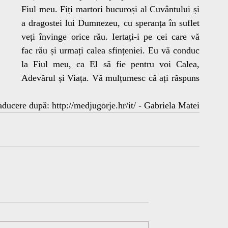
Fiul meu. Fiți martori bucuroși al Cuvântului și 
a dragostei lui Dumnezeu, cu speranța în suflet 
veți învinge orice rău. Iertați-i pe cei care vă 
fac rău și urmați calea sfințeniei. Eu vă conduc 
la Fiul meu, ca El să fie pentru voi Calea, 
Adevărul și Viața. Vă mulțumesc că ați răspuns 
aducere după: http://medjugorje.hr/it/ - Gabriela Matei