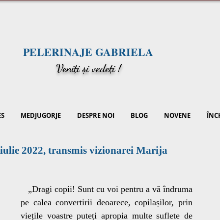
PELERINAJE GABRIELA
V
eniți și vedeți !
ES
MEDJUGORJE
DESPRE NOI
BLOG
NOVENE
ÎNC
iulie 2022, transmis vizionarei Marija
   „Dragi copii! Sunt cu voi pentru a vă îndruma 
pe calea convertirii deoarece, copilașilor, prin 
viețile voastre puteți apropia multe suflete de 