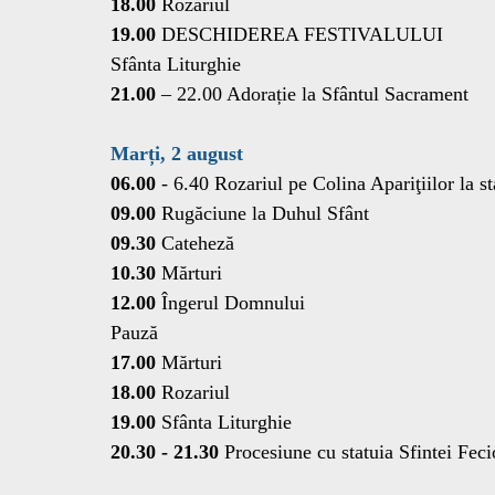
18.00
 Rozariul
19.00
 DESCHIDEREA FESTIVALULUI 
Sfânta Liturghie
21.00
 – 22.00 Adorație la Sfântul Sacrament
Marți, 2 august
06.00 
- 6.40 Rozariul pe Colina Apariţiilor la st
09.00
 Rugăciune la Duhul Sfânt
09.30
 Cateheză
10.30
 Mărturi
12.00
 Îngerul Domnului
Pauză
17.00
 Mărturi
18.00
 Rozariul
19.00
 Sfânta Liturghie
20.30 - 21.30
 Procesiune cu statuia Sfintei Fec