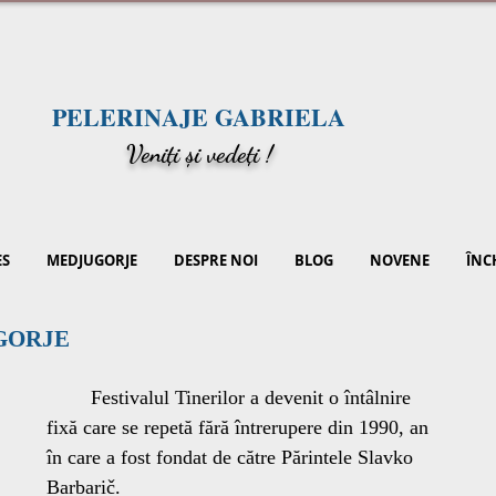
PELERINAJE GABRIELA
V
eniți și vedeți !
ES
MEDJUGORJE
DESPRE NOI
BLOG
NOVENE
ÎNC
GORJE
	Festivalul Tinerilor a devenit o întâlnire 
fixă care se repetă fără întrerupere din 1990, an 
în care a fost fondat de către Părintele Slavko 
Barbarič.