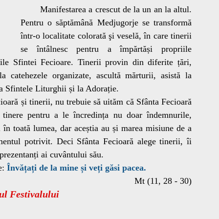
	Manifestarea a crescut de la un an la altul. 
Pentru o săptămână Medjugorje se transformă 
într-o localitate colorată şi veselă, în care tinerii 
se întâlnesc pentru a împărtăși propriile 
le Sfintei Fecioare. Tinerii provin din diferite țări, 
la catehezele organizate, ascultă mărturii, asistă la 
 Sfintele Liturghii și la Adorație. 
 tinere pentru a le încredința nu doar îndemnurile, 
i în toată lumea, dar aceștia au și marea misiune de a 
entul potrivit. Deci Sfânta Fecioară alege tinerii, îi 
eprezentanți ai cuvântului său.
e: 
Învățați de la mine și veți găsi pacea. 
Mt (11, 28 - 30)
l Festivalului