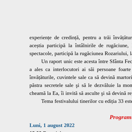
experiențe de credință, pentru a trăi învățături
aceștia participă la întâlnirile de rugăciune, 
spectacole, participă la rugăciunea Rozariului, la
	Un raport unic este acesta între Sfânta Fecioară și tinerii, nu trebuie să uităm că Sfânta Fecioară 
a ales ca interlocutori ai săi persoane foarte
învățăturile, cuvintele sale ca să devină martor
păstra secretele sale şi să le dezvăluie la mom
cheamă la Ea, îi invită să asculte şi să devină r
	Tema festivalului tinerilor cu ediția 33 est
Programu
Luni, 1 august 2022