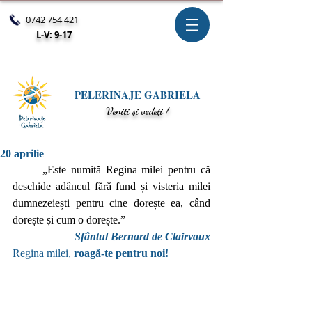
0742 754 421
L-V: 9-17
PELERINAJE GABRIELA
V
eniți și vedeți !
20 aprilie
	„Este numită Regina milei pentru că 
deschide adâncul fără fund și visteria milei 
dumnezeiești pentru cine dorește ea, când 
dorește și cum o dorește.”
Sfântul Bernard de Clairvaux
Regina milei,
 roagă-te pentru noi!