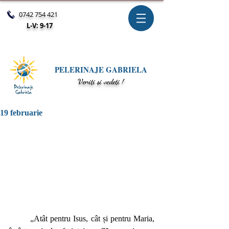
0742 754 421
L-V: 9-17
PELERINAJE GABRIELA
V
eniți și vedeți !
19 februarie
	„Atât pentru Isus, cât și pentru Maria, 