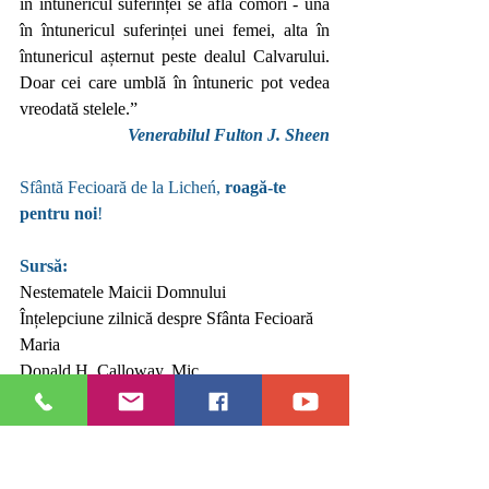
în întunericul suferinței se află comori - una 
în întunericul suferinței unei femei, alta în 
întunericul așternut peste dealul Calvarului. 
Doar cei care umblă în întuneric pot vedea 
vreodată stelele.”
Venerabilul Fulton J. Sheen
Sfântă Fecioară de la Licheń, 
roagă-te 
pentru noi
!
Sursă:
Nestematele Maicii Domnului
Înțelepciune zilnică despre Sfânta Fecioară 
Maria   
Donald H. Calloway, Mic   
Editura Viața Creștină, Cluj-Napoca, 2022 