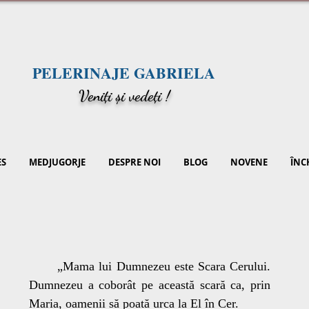
PELERINAJE GABRIELA
V
eniți și vedeți !
ES
MEDJUGORJE
DESPRE NOI
BLOG
NOVENE
ÎNC
	„Mama lui Dumnezeu este Scara Cerului. 
Dumnezeu a coborât pe această scară ca, prin 
Maria, oamenii să poată urca la El în Cer.