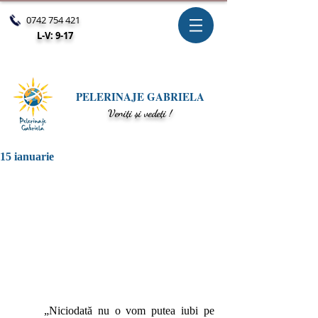
0742 754 421
L-V: 9-17
PELERINAJE GABRIELA
V
eniți și vedeți !
15 ianuarie
	„Niciodată nu o vom putea iubi pe 