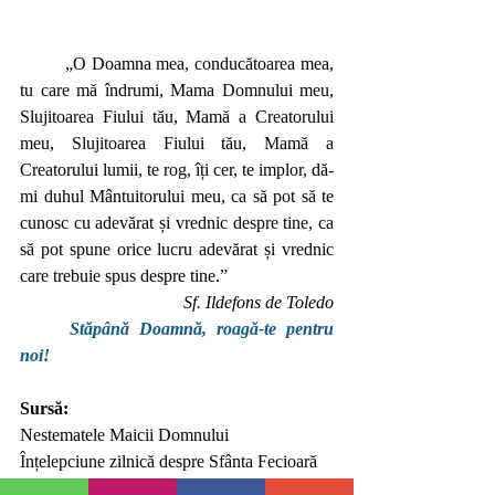
	„O Doamna mea, conducătoarea mea, 
tu care mă îndrumi, Mama Domnului meu, 
Slujitoarea Fiului tău, Mamă a Creatorului 
meu, Slujitoarea Fiului tău, Mamă a 
Creatorului lumii, te rog, îți cer, te implor, dă-
mi duhul Mântuitorului meu, ca să pot să te 
cunosc cu adevărat și vrednic despre tine, ca 
să pot spune orice lucru adevărat și vrednic 
care trebuie spus despre tine.”
Sf. Ildefons de Toledo
Stăpână Doamnă, roagă-te pentru 
noi!
Sursă:
Nestematele Maicii Domnului
Înțelepciune zilnică despre Sfânta Fecioară 
Maria