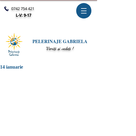
0742 754 421
L-V: 9-17
PELERINAJE GABRIELA
V
eniți și vedeți !
14 ianuarie