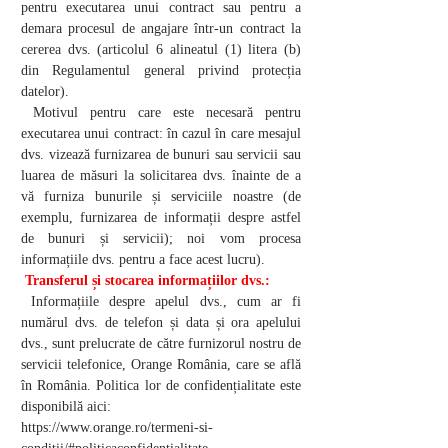
pentru executarea unui contract sau pentru a
demara procesul de angajare într-un contract la
cererea dvs. (articolul 6 alineatul (1) litera (b)
din Regulamentul general privind protecția
datelor).
Motivul pentru care este necesară pentru
executarea unui contract: în cazul în care mesajul
dvs. vizează furnizarea de bunuri sau servicii sau
luarea de măsuri la solicitarea dvs. înainte de a
vă furniza bunurile și serviciile noastre (de
exemplu, furnizarea de informații despre astfel
de bunuri și servicii); noi vom procesa
informațiile dvs. pentru a face acest lucru).
Transferul și stocarea informațiilor dvs.:
Informațiile despre apelul dvs., cum ar fi
numărul dvs. de telefon și data și ora apelului
dvs., sunt prelucrate de către furnizorul nostru de
servicii telefonice, Orange România, care se află
în România. Politica lor de confidențialitate este
disponibilă aici:
https://www.orange.ro/termeni-si-