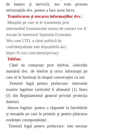
de bunuri și servicii); noi vom procesa
informațiile dvs. pentru a face acest lucru.
Transferarea și stocarea informațiilor dvs.:
Mesajele pe care ni le transmiteți prin
intermediul formularului nostru de contact vor fi
stocate în interiorul Spațiului Economic
Wix.com LTD, a cărui politică de
confidențialitate este disponibilă aici:
https://fr.wix.com/about/privacy
Telefon:
Când ne contactați prin telefon, colectăm
numărul dvs. de telefon și orice informații pe
care ni le furnizați în timpul conversației cu noi.
Temeiul legal pentru prelucrare: interesele
noastre legitime (articolul 6 alineatul (1) litera
(f) din Regulamentul general privind protecția
datelor)
Interes legitim: pentru a răspunde la întrebările
și mesajele pe care le primim și pentru păstrarea
evidenței corespondenței.
Temeiul legal pentru prelucrare: este necesar