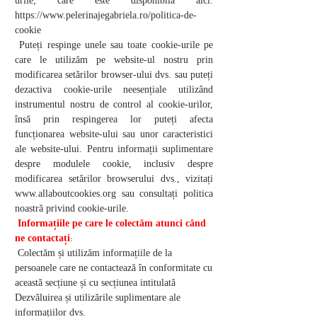
urile, care este disponibilă aici:
https://www.pelerinajegabriela.ro/politica-de-
cookie
Puteți respinge unele sau toate cookie-urile pe
care le utilizăm pe website-ul nostru prin
modificarea setărilor browser-ului dvs. sau puteți
dezactiva cookie-urile neesențiale utilizând
instrumentul nostru de control al cookie-urilor,
însă prin respingerea lor puteți afecta
funcționarea website-ului sau unor caracteristici
ale website-ului. Pentru informații suplimentare
despre modulele cookie, inclusiv despre
modificarea setărilor browserului dvs., vizitați
www.allaboutcookies.org
sau consultați politica
noastră privind cookie-urile.
Informațiile pe care le colectăm atunci când
:
ne contactați
Colectăm și utilizăm informațiile de la
persoanele care ne contactează în conformitate cu
această secțiune și cu secțiunea intitulată
Dezvăluirea și utilizările suplimentare ale
informațiilor dvs.