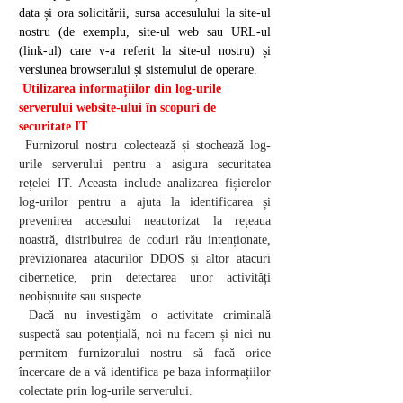
data și ora solicitării, sursa accesulului la site-ul
nostru (de exemplu, site-ul web sau URL-ul
(link-ul) care v-a referit la site-ul nostru) și
versiunea browserului și sistemului de operare.
Utilizarea informațiilor din log-urile
serverului website-ului în scopuri de
securitate IT
Furnizorul nostru colectează și stochează log-
urile serverului pentru a asigura securitatea
rețelei IT. Aceasta include analizarea fișierelor
log-urilor pentru a ajuta la identificarea și
prevenirea accesului neautorizat la rețeaua
noastră, distribuirea de coduri rău intenționate,
previzionarea atacurilor DDOS și altor atacuri
cibernetice, prin detectarea unor activități
neobișnuite sau suspecte.
Dacă nu investigăm o activitate criminală
suspectă sau potențială, noi nu facem și nici nu
permitem furnizorului nostru să facă orice
încercare de a vă identifica pe baza informațiilor
colectate prin log-urile serverului.