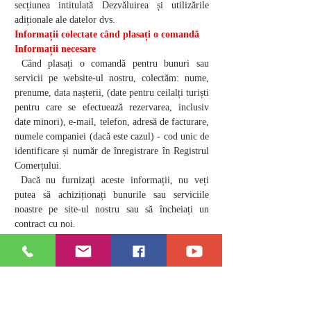
secțiunea intitulată Dezvăluirea și utilizările
adiționale ale datelor dvs.
Informații colectate când plasați o comandă
Informații necesare
Când plasați o comandă pentru bunuri sau
servicii pe website-ul nostru, colectăm: nume,
prenume, data nașterii, (date pentru ceilalți turiști
pentru care se efectuează rezervarea, inclusiv
date minori), e-mail, telefon, adresă de facturare,
numele companiei (dacă este cazul) - cod unic de
identificare și număr de înregistrare în Registrul
Comerțului.
Dacă nu furnizați aceste informații, nu veți
putea să achiziționați bunurile sau serviciile
noastre pe site-ul nostru sau să încheiați un
contract cu noi.
Temeiul juridic pentru prelucrare: necesar
pentru executarea unui contract (articolul 6
alineatul (1) litera (b) din Regulamentul general
privind protecția datelor).
Motivul pentru care este necesar pentru