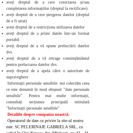
aveți dreptul de a cere corectarea și/sau
completarea informațiilor (dreptul la rectificare)
aveți dreptul de a cere ștergerea datelor (dreptul
de a fi uitat)
aveți dreptul de a restricționa utilizarea datelor
aveți dreptul de a primi datele într-un format
portabil
aveți dreptul de a vă opune prelucrării datelor
dvs.
aveți dreptul de a vă retrage consimțământul
pentru prelucrarea datelor dvs.
aveți dreptul de a apela către o autoritate de
supraveghere
Informații personale sensibile: noi colectăm ceea
ce este denumit în mod obișnuit ”date personale
sensibile”. Pentru mai multe informații,
consultați secțiunea principală intitulată
”Informații personale sensibile”.
Detaliile despre compania noastră:
Operatorul de date cu privire la site-ul nostru
este: SC PELERINAJE GABRIELA SRL, cu