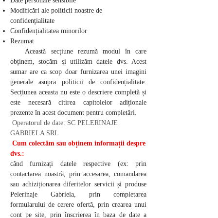
Date personale sensibile
Modificări ale politicii noastre de
confidențialitate
Confidențialitatea minorilor
Rezumat
Această secțiune rezumă modul în care
obținem, stocăm și utilizăm datele dvs. Acest
sumar are ca scop doar furnizarea unei imagini
generale asupra politicii de confidențialitate.
Secțiunea aceasta nu este o descriere completă și
este necesară citirea capitolelor adiționale
prezente în acest document pentru completări.
Operatorul de date: SC PELERINAJE
GABRIELA SRL
Cum colectăm sau obținem informații despre
dvs.:
când furnizați datele respective (ex: prin
contactarea noastră, prin accesarea, comandarea
sau achiziționarea diferitelor servicii și produse
Pelerinaje Gabriela, prin completarea
formularului de cerere ofertă, prin crearea unui
cont pe site, prin înscrierea în baza de date a