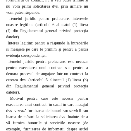
formularul de contact, nu îl veți putea trimite și
nu vom primi solicitarea dvs, prin urmare nu
vom putea răspunde.
Temeiul juridic pentru prelucrare: interesele
noastre legitime (articolul 6 alineatul (1) litera
(f) din Regulamentul general privind protecția
datelor).
Interes legitim: pentru a răspunde la întrebările
și mesajele pe care le primim și pentru a păstra
evidența corespondenței.
Temeiul juridic pentru prelucrare: este necesar
pentru executarea unui contract sau pentru a
demara procesul de angajare într-un contract la
cererea dvs. (articolul 6 alineatul (1) litera (b)
din Regulamentul general privind protecția
datelor).
Motivul pentru care este necesar pentru
executarea unui contract: în cazul în care mesajul
dvs. vizează furnizarea de bunuri sau servicii sau
luarea de măsuri la solicitarea dvs. înainte de a
vă furniza bunurile și serviciile noastre (de
exemplu, furnizarea de informații despre astfel