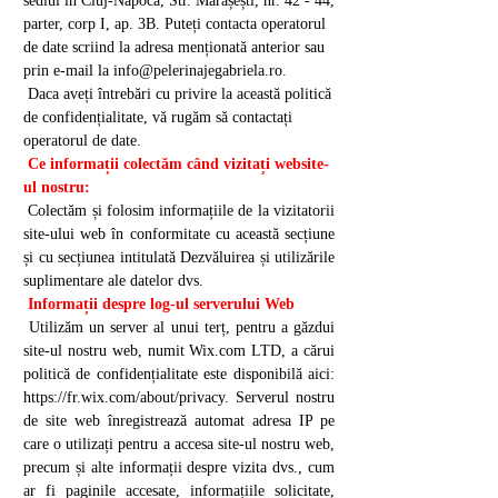
sediul în Cluj-Napoca, Str. Mărășești, nr. 42 - 44,
parter, corp I, ap. 3B. Puteți contacta operatorul
de date scriind la adresa menționată anterior sau
prin e-mail la
info@pelerinajegabriela.ro
.
Daca aveți întrebări cu privire la această politică
de confidențialitate, vă rugăm să contactați
operatorul de date.
Ce informații colectăm când vizitați website-
ul nostru:
Colectăm și folosim informațiile de la vizitatorii
site-ului web în conformitate cu această secțiune
și cu secțiunea intitulată Dezvăluirea și utilizările
suplimentare ale datelor dvs.
Informații despre log-ul serverului Web
Utilizăm un server al unui terț, pentru a găzdui
site-ul nostru web, numit Wix.com LTD, a cărui
politică de confidențialitate este disponibilă aici:
https://fr.wix.com/about/privacy.
Serverul nostru
de site web înregistrează automat adresa IP pe
care o utilizați pentru a accesa site-ul nostru web,
precum și alte informații despre vizita dvs., cum
ar fi paginile accesate, informațiile solicitate,