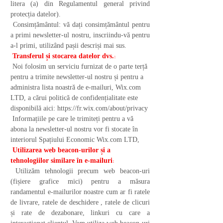
litera (a) din Regulamentul general privind
protecția datelor).
Consimțământul: vă dați consimțământul pentru
a primi newsletter-ul nostru, inscriindu-vă pentru
a-l primi, utilizând pașii descriși mai sus.
:
Transferul și stocarea datelor dvs.
Noi folosim un serviciu furnizat de o parte terță
pentru a trimite newsletter-ul nostru și pentru a
administra lista noastră de e-mailuri, Wix.com
LTD, a cărui politică de confidențialitate este
disponibilă aici:
https://fr.wix.com/about/privacy
Informațiile pe care le trimiteți pentru a vă
abona la newsletter-ul nostru vor fi stocate în
interiorul Spațiului Economic Wix.com LTD,
Utilizarea web beacon-urilor și a
:
tehnologiilor similare în e-mailuri
Utilizăm tehnologii precum web beacon-uri
(fișiere grafice mici) pentru a măsura
randamentul e-mailurilor noastre cum ar fi ratele
de livrare, ratele de deschidere , ratele de clicuri
și rate de dezabonare, linkuri cu care a