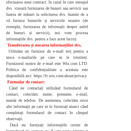
efectuarea unui contract: în cazul în care mesajul
dvs. vizează furnizarea de bunuri sau servicii sau
luarea de măsuri la solicitarea dvs. înainte de a
vă furniza bunurile și serviciile noastre (de
exemplu, furnizarea de informații despre astfel
de bunuri și servicii); noi vom procesa
informațiile dvs. pentru a face acest lucru).
Transferarea și stocarea informațiilor dvs.
Utilizăm un furnizor de e-mail terț pentru a
stoca e-mailurile pe care ni le trimiteți.
Furnizorul nostru de e-mail este Wix.com LTD.
Politica de confidențialitate a acestuia este
disponibilă aici:
https://fr.wix.com/about/privacy
Formular de contact:
Când ne contactați utilizând formularul de
contact, colectăm: nume, prenume, e-mail,
număr de telefon. De asemenea, colectăm orice
alte informații pe care ni le furnizați atunci când
completați formularul de contact în câmpul
observații.
Dacă nu furnizați informațiile cerute de