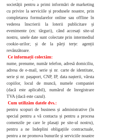
societății pentru a primi informări de marketing
cu privire la serviciile și produsele noastre, prin
completarea formularelor online sau offline în
vederea înscrierii la loterii publicitare și
evenimente (ex: târguri), când accesați site-ul
nostru, unele date sunt colectate prin intermediul
cookie-urilor; și de la părți terțe: agenții
revânzătoare.
Ce informații colectăm:
nume, prenume, număr telefon, adresă domiciliu,
adresa de e-mail, serie și nr. carte de identitate,
serie și nr. pașaport, CNP, IP, data nașterii, vârsta
copiilor, locul de muncă, numele companiei
(dacă este aplicabil), numărul de înregistrare
TVA (dacă este cazul).
Cum utilizăm datele dvs.:
pentru scopuri de business și administrative (în
special pentru a vă contacta și pentru a procesa
comenzile pe care le plasați pe site-ul nostru),
pentru a ne îndeplini obligațiile contractuale,
pentru a ne promova bunurile și serviciile noastre