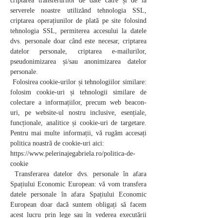
criptarea transferurilor de date către și de la
serverele noastre utilizând tehnologia SSL,
criptarea operațiunilor de plată pe site folosind
tehnologia SSL, permiterea accesului la datele
dvs. personale doar când este necesar, criptarea
datelor personale, criptarea e-mailurilor,
pseudonimizarea și/sau anonimizarea datelor
personale.
Folosirea cookie-urilor și tehnologiilor similare:
folosim cookie-uri și tehnologii similare de
colectare a informațiilor, precum web beacon-
uri, pe website-ul nostru inclusive, esențiale,
funcționale, analitice și cookie-uri de targetare.
Pentru mai multe informații, vă rugăm accesați
politica noastră de cookie-uri aici:
https://www.pelerinajegabriela.ro/politica-de-
cookie
Transferarea datelor dvs. personale în afara
Spațiului Economic European: vă vom transfera
datele personale în afara Spațiului Economic
European doar dacă suntem obligați să facem
acest lucru prin lege sau în vederea executării