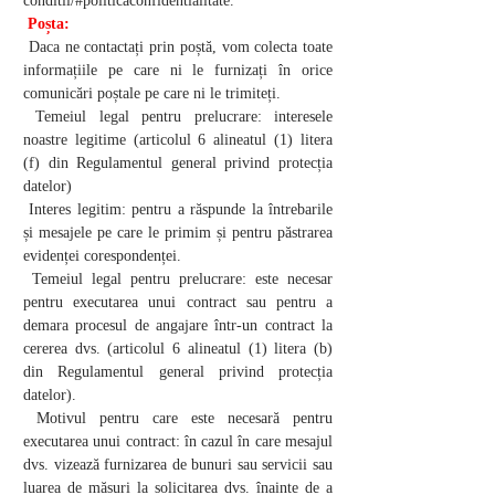
conditii/#politicaconfidentialitate.
Poșta:
Daca ne contactați prin poștă, vom colecta toate
informațiile pe care ni le furnizați în orice
comunicări poștale pe care ni le trimiteți.
Temeiul legal pentru prelucrare: interesele
noastre legitime (articolul 6 alineatul (1) litera
(f) din Regulamentul general privind protecția
datelor)
Interes legitim: pentru a răspunde la întrebarile
și mesajele pe care le primim și pentru păstrarea
evidenței corespondenței.
Temeiul legal pentru prelucrare: este necesar
pentru executarea unui contract sau pentru a
demara procesul de angajare într-un contract la
cererea dvs. (articolul 6 alineatul (1) litera (b)
din Regulamentul general privind protecția
datelor).
Motivul pentru care este necesară pentru
executarea unui contract: în cazul în care mesajul
dvs. vizează furnizarea de bunuri sau servicii sau
luarea de măsuri la solicitarea dvs. înainte de a