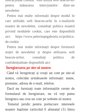
interacționat clientul. Vom utiliza web beacon-uri
pentru măsurarea intercțiunilor dintr-un
newsletter.
Pentru mai multe informații despre modul în
care utilizăm web beacon-urile în e-mailurile
noastre de newsletter, consultați politica noastră
privind modulele cookie, care este disponibilă
aici:
https://www.pelerinajegabriela.ro/politica-
de-cookie
Pentru mai multe informații despre furnizorii
noștri de newsletter și despre utilizarea web
beacon-urilor, consultați politica de
confidențialitate disponibilă aici:
Înregistrarea pe site-ul nostru
Când vă înregistrați și creați un cont pe site-ul
nostru, colectăm următoarele informații: nume,
prenume, adresa de e-mail, telefon.
Dacă nu furnizați toate informațiile cerute de
formularul de înregistrare, nu vă veți putea
înregistra sau crea un cont pe website-ul nostru.
Temeiul juridic pentru prelucrare: interesele
noastre legitime (articolul 6 alineatul (1) litera