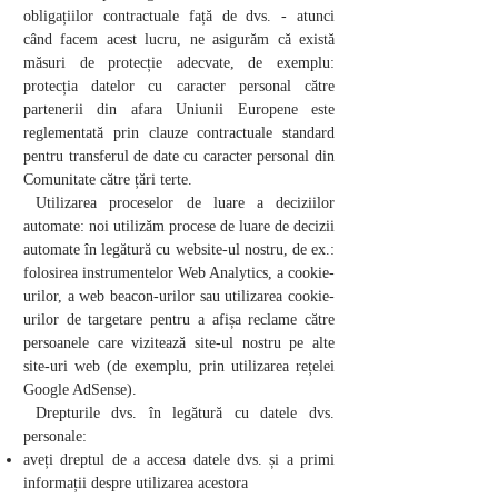
obligațiilor contractuale față de dvs. - atunci
când facem acest lucru, ne asigurăm că există
măsuri de protecție adecvate, de exemplu:
protecția datelor cu caracter personal către
partenerii din afara Uniunii Europene este
reglementată prin clauze contractuale standard
pentru transferul de date cu caracter personal din
Comunitate către țări terte.
Utilizarea proceselor de luare a deciziilor
automate: noi utilizăm procese de luare de decizii
automate în legătură cu website-ul nostru, de ex.:
folosirea instrumentelor Web Analytics, a cookie-
urilor, a web beacon-urilor sau utilizarea cookie-
urilor de targetare pentru a afișa reclame către
persoanele care vizitează site-ul nostru pe alte
site-uri web (de exemplu, prin utilizarea rețelei
Google AdSense).
Drepturile dvs. în legătură cu datele dvs.
personale:
aveți dreptul de a accesa datele dvs. și a primi
informații despre utilizarea acestora