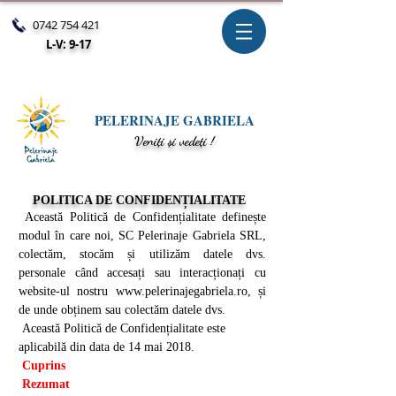
0742 754 421
L-V: 9-17
PELERINAJE GABRIELA
V
eniți și vedeți !
POLITICA DE CONFIDENȚIALITATE
Această Politică de Confidențialitate definește
modul în care noi, SC Pelerinaje Gabriela SRL,
colectăm, stocăm și utilizăm datele dvs.
personale când accesați sau interacționați cu
website-ul nostru
www.pelerinajegabriela.ro
, și
de unde obținem sau colectăm datele dvs.
Această Politică de Confidențialitate este
aplicabilă din data de 14 mai 2018.
Cuprins
Rezumat