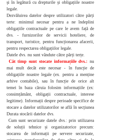
și în legătură cu drepturile și obligațiile noastre
legale.
Dezvăluirea datelor despre utilizatori către părți
terte: minimul necesar pentru a ne îndeplini
obligațiile contractuale pe care le avem față de
dvs. - furnizorilor de servicii hoteliere, de
transport, turistice, pentru funcționarea afacerii,
pentru respectarea obligațiilor legale.
Datele dvs. nu sunt vândute către părți terțe.
Cât timp sunt stocate informațiile dvs.:
nu
mai mult decât este necesar - în funcție de
obligațiile noastre legale (ex. pentru a menține
arhive contabile), sau în funcție de orice alt
temei în baza căruia folosim informațiile (ex:
consimțământ, obligații contractuale, interese
legitime). Informații despre perioade specifice de
stocare a datelor utilizatorilor se află în secțiunea
Durata stocării datelor dvs.
Cum sunt securizate datele dvs.: prin utilizarea
de soluții tehnice și organizatorice precum:
stocarea de informații pe servere securizate,