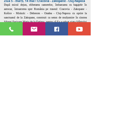
Ziua 5 - marți, 14 mai ǀ Cracovia - Zakopane - Cluj-Napoca
După micul dejun, eliberarea camerelor, îmbarcarea cu bagajele în
autocar, întoarcerea spre România pe traseul: Cracovia - Zakopane -
Košice - Miskolc - Debrecen - Oradea - Cluj-Napoca cu oprire la
sanctuarul de la Zakopane, construit ca semn de mulțumire în cinstea
Sfintei Fecioare Maria de la Fatima, pentru că Ea a salvat viața Sfântului
Părinte Papa Ioan Paul al II-lea în atentatul din ziua de 13 mai 1981.
Timp liber pentru servirea prânzului, cumpărături sau plimbare. Sosirea
la Cluj-Napoca, seara târziu, în funcție de trafic și formalitățile vamale.
Programul pelerinajului se încheie.
Pre
ț
: 390€
Servicii incluse în preț:
transportul cu autocarul Cluj-Napoca - Polonia și retur;
4 nopți cazare zona Cracovia la hotel 3* (conform programului, în
camere duble);
demipensiune (conform programului);
îndrumător spiritual -
Pr. Lepădatu Alexandru
;
ghid turistic autorizat -
Matei Gabriela
;
taxe de autostradă și parcări;
broșura pelerinului și diverse surprize;
!!!BONUS
Sistem Audio de Ghidaj pentru o mai bună comunicare între ghid
·
și pelerini.
Nu sunt
incluse în pr
eţ:
masa de prânz;
supliment camera single
120€
/pers – în cazul în care doriți să fiți cazat
în cameră singur, fără partaj;
asigurare storno și medicală;