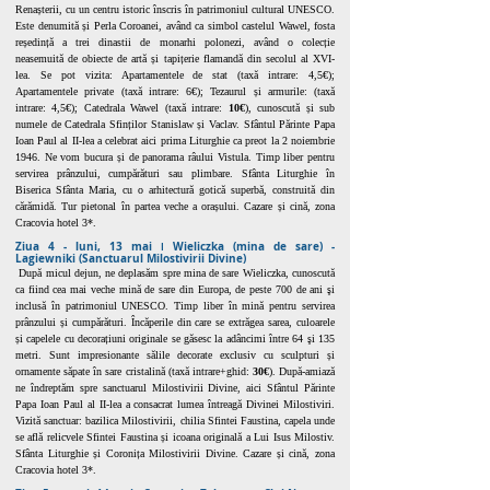
Renașterii, cu un centru istoric înscris în patrimoniul cultural UNESCO.
Este denumită și Perla Coroanei, având ca simbol castelul Wawel, fosta
reședință a trei dinastii de monarhi polonezi, având o colecție
neasemuită de obiecte de artă și tapițerie flamandă din secolul al XVI-
lea. Se pot vizita: Apartamentele de stat (taxă intrare: 4,5€);
Apartamentele private (taxă intrare: 6€); Tezaurul și armurile: (taxă
intrare: 4,5€); Catedrala Wawel (taxă intrare:
10€
), cunoscută și sub
numele de Catedrala Sfinților Stanislaw și Vaclav. Sfântul Părinte Papa
Ioan Paul al II-lea a celebrat aici prima Liturghie ca preot la 2 noiembrie
1946. Ne vom bucura și de panorama râului Vistula. Timp liber pentru
servirea prânzului, cumpărături sau plimbare. Sfânta Liturghie în
Biserica Sfânta Maria, cu o arhitectură gotică superbă, construită din
cărămidă. Tur pietonal
în partea veche a orașului. Cazare și cină, zona
Cracovia hotel 3*.
Ziua 4 - luni, 13 mai ǀ Wieliczka (mina de sare) -
Lagiewniki (Sanctuarul Milostivirii Divine)
După micul dejun, ne deplasăm spre mina de sare Wieliczka, cunoscută
ca fiind cea mai veche mină de sare din Europa, de peste 700 de ani şi
inclusă în patrimoniul UNESCO. Timp liber în mină pentru servirea
prânzului și cumpărături. Încăperile din care se extrăgea sarea, culoarele
și capelele cu decorațiuni originale se găsesc la adâncimi între 64 şi 135
metri. Sunt impresionante sălile decorate exclusiv cu sculpturi și
ornamente săpate în sare cristalină (taxă intrare+ghid:
30€
). După-amiază
ne îndreptăm spre sanctuarul Milostivirii Divine, aici Sfântul Părinte
Papa Ioan Paul al II-lea a consacrat lumea întreagă Divinei Milostiviri.
Vizită sanctuar: bazilica Milostivirii, chilia Sfintei Faustina, capela unde
se află relicvele Sfintei Faustina ș
i icoana originală a Lui Isus Milostiv.
Sfânta Liturghie și Coronița Milostivirii Divine. Cazare și cină, zona
Cracovia hotel 3*.