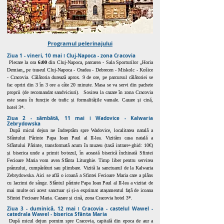
Programul pelerin
ajului
Ziua 1 - vineri, 10
mai ǀ Cluj-Napoca - zona Cracovia
Plecare la ora
6:00
din Cluj-Napoca, parcarea - Sala Sporturilor „Horia
Demian„ pe traseul Cluj-Napoca -
Oradea - Debrecen - Miskolc - Košice
- Cracovia. Călătoria durează aprox. 9 de ore, pe parcursul călătoriei se
fac opriri din 3 în 3 ore a câte 20 minute. Masa se va servi din pachete
proprii (de recomandat sandviciuri). Sosirea la cazare în zona Cracovia
este seara în funcție de trafic și formalităț
ile vamale. Cazare și cină,
hotel 3*.
Ziua 2 - sâmbătă, 11 mai ǀ Wadovice - Kalwaria
Zebrydowska
După micul dejun ne îndreptăm spre Wadovice, localitatea natală a
Sfântului Părinte Papa Ioan Paul al II-lea. Vizităm casa natală a
Sfântului Părinte, transformată acum în muzeu (taxă intrare+ghid: 10€)
și biserica unde a primit botezul, în această biserică închinată Sfintei
Fecioare Maria vom avea Sfânta Liturghie. Timp liber pentru servirea
prânzului, cumpărături sau plimbare. Vizită la sanctuarul de la Kalwaria
Zebrydowska. Aici se află o icoană a Sfintei Fecioare Maria care a plâns
cu lacrimi de sânge. Sfântul părinte Papa Ioan Paul al II-lea a vizitat de
mai multe ori acest sanctuar și și-a exprimat atașamentul față de icoana
Sfintei Fecioare Maria. Cazare și cină, zona Cracovia hotel 3*.
Ziua 3 - duminică, 12 mai ǀ Cracovia - castelul Wawel -
catedrala Wawel - biserica Sfânta Maria
După micul dejun pornim spre Cracovia, capitală din epoca de aur a