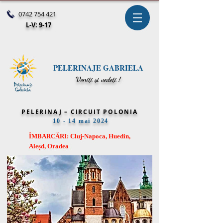
0742 754 421
L-V: 9-17
PELERINAJE GABRIELA
V
eniți și vedeți !
PELERINAJ – CIRCUIT POLONIA
10 - 14 mai 2024
ÎMBARCĂRI: Cluj-Napoca, Huedin,
Aleșd, Oradea